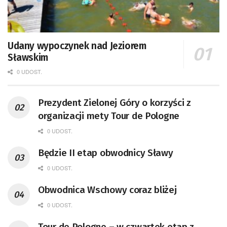
Udany wypoczynek nad Jeziorem
Sławskim
0 UDOST.
Prezydent Zielonej Góry o korzyści z
organizacji mety Tour de Pologne
0 UDOST.
Będzie II etap obwodnicy Sławy
0 UDOST.
Obwodnica Wschowy coraz bliżej
0 UDOST.
Tour de Pologne – w czwartek etap z