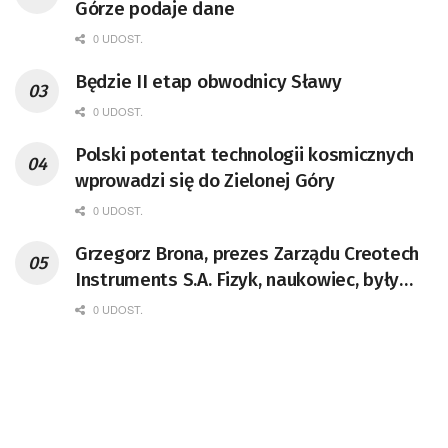
Górze podaje dane
0 UDOST.
Będzie II etap obwodnicy Sławy
0 UDOST.
Polski potentat technologii kosmicznych
wprowadzi się do Zielonej Góry
0 UDOST.
Grzegorz Brona, prezes Zarządu Creotech
Instruments S.A. Fizyk, naukowiec, były
pracownik CERN w Genewie,
0 UDOST.
przedsiębiorca i nauczyciel akademicki,
doktor habilitowany nauk fizycznych,
koordynator Rady Sektorowej ds.
Kompetencji Przemysłu Lotniczo-
Kosmicznego oraz członek Komitetu