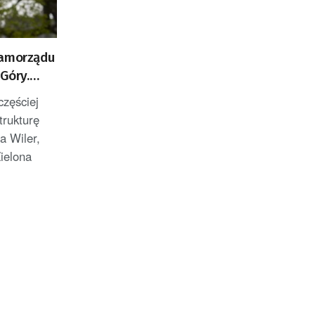
samorządu
 Góry.
rowerowe
częściej
trukturę
a Wiler,
ielona