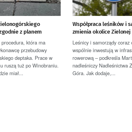
ielonogórskiego
Współpraca leśników i 
zgodnie z planem
zmienia okolice Zielonej
Powstają nowe ścieżki 
 procedura, która ma
Leśnicy i samorządy coraz 
ykonawcę przebudowy
wspólnie inwestują w infras
skiego deptaka. Prace w
rowerową – podkreśla Mart
u ruszą tuż po Winobraniu.
nadleśniczy Nadleśnictwa Z
zie miał...
Góra. Jak dodaje,...