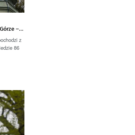
 Górze –
ku
ochodzi z
iedzie 86