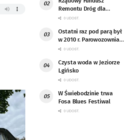
Rządowy Fundusz
Remontu Dróg dla
województwa lubuskiego
0 UDOST.
Ostatni raz pod parą był
w 2010 r. Parowozownia
Wolsztyn rozpocznie
0 UDOST.
remont unikatowego Tr5-
Czysta woda w Jeziorze
65
Lgińsko
0 UDOST.
W Świebodzinie trwa
Fosa Blues Festiwal
0 UDOST.