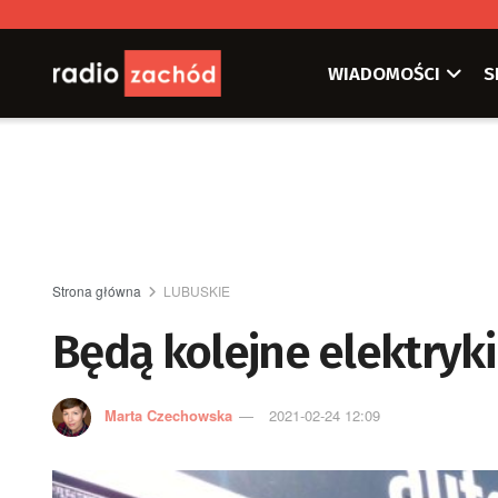
WIADOMOŚCI
S
Strona główna
LUBUSKIE
Będą kolejne elektryk
Marta Czechowska
2021-02-24 12:09