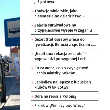
już gotowa
Tradycje winiarskie, jako
niematerialne dziedzictwo –
konsultacje i projekt
Zajęcia surwiwalowe na
przypałacowej wyspie w Żaganiu
Gezet Stal Gorzów wraca do
rywalizacji. Relacja z spotkania z
częstochowskimi lwami u nas!
„Kapitalna rekacja zespołu” –
wypowiedzi po wygranej Lechii
Co za mecz, co za zwycięstwo!
Lechia miażdży Sokoła!
Lebiediew najlepszy z lubuskich
klubów w GP Łotwy
Odra na remis z Polonią
Piknik w „Winnicy pod Wieżą”