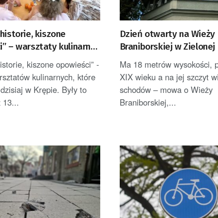
historie, kiszone
Dzień otwarty na Wieży
” – warsztaty kulinarne
Braniborskiej w Zielonej
ogórskich sołectwach
po raz ostatni w tym ro
istorie, kiszone opowieści” -
Ma 18 metrów wysokości, p
arsztatów kulinarnych, które
XIX wieku a na jej szczyt w
 dzisiaj w Krępie. Były to
schodów – mowa o Wieży
 13...
Braniborskiej,...