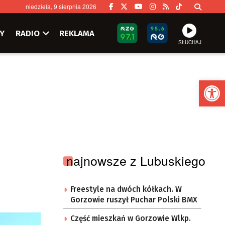
niedziela, 9 sierpnia 2026
Y
RADIO
REKLAMA
SŁUCHAJ
Ot
najnowsze z Lubuskiego
Freestyle na dwóch kółkach. W
Gorzowie ruszył Puchar Polski BMX
Część mieszkań w Gorzowie Wlkp.