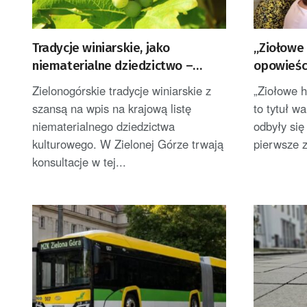
Tradycje winiarskie, jako
„Ziołowe 
niematerialne dziedzictwo –
opowieści
konsultacje i projekt
w zielon
Zielonogórskie tradycje winiarskie z
„Ziołowe h
szansą na wpis na krajową listę
to tytuł w
niematerialnego dziedzictwa
odbyły się
kulturowego. W Zielonej Górze trwają
pierwsze z
konsultacje w tej...