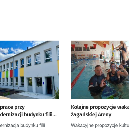
prace przy
Kolejne propozycje wak
rnizacji budynku filii
żagańskiej Areny
ola Bajka
nizacja budynku filii
Wakacyjne propozycje kultu