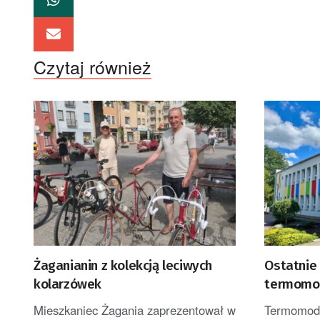
Czytaj również
Żaganianin z kolekcją leciwych
Ostatnie 
kolarzówek
termomode
przedszk
Mieszkaniec Żagania zaprezentował w
Termomoder