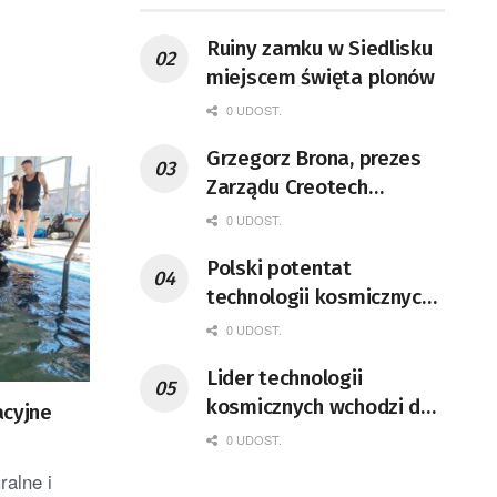
Ruiny zamku w Siedlisku
miejscem święta plonów
0 UDOST.
Grzegorz Brona, prezes
Zarządu Creotech
Instruments S.A. Fizyk,
0 UDOST.
naukowiec, były
Polski potentat
pracownik CERN w
technologii kosmicznych
Genewie, przedsiębiorca i
wprowadzi się do Zielonej
nauczyciel akademicki,
0 UDOST.
Góry
doktor habilitowany nauk
Lider technologii
fizycznych, koordynator
kosmicznych wchodzi do
acyjne
Rady Sektorowej ds.
Lubuskiego
0 UDOST.
Kompetencji Przemysłu
Lotniczo-Kosmicznego
ralne i