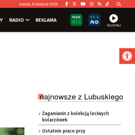
sobota, 8 sierpnia 2026
Y
RADIO
REKLAMA
SŁUCHAJ
Ot
najnowsze z Lubuskiego
Żaganianin z kolekcją leciwych
kolarzówek
Ostatnie prace przy