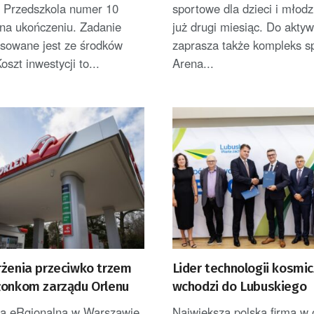
o Przedszkola numer 10
sportowe dla dzieci i młodz
 na ukończeniu. Zadanie
już drugi miesiąc. Do akty
nsowane jest ze środków
zaprasza także kompleks s
oszt inwestycji to...
Arena...
rżenia przeciwko trzem
Lider technologii kosmi
łonkom zarządu Orlenu
wchodzi do Lubuskiego
ra eRgionalna w Warszawie
Największa polska firma w