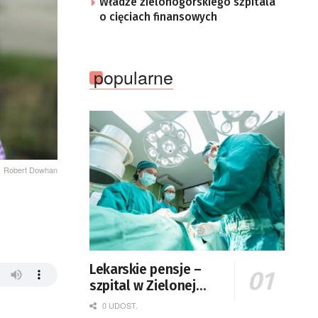
Władze zielonogórskiego szpitala
o cięciach finansowych
popularne
Robert Dowhan
Lekarskie pensje –
szpital w Zielonej
Górze podaje dane
0 UDOST.