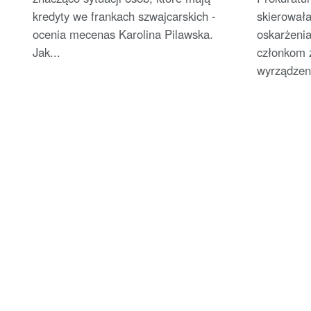
kredyty we frankach szwajcarskich -
skierował
ocenia mecenas Karolina Pilawska.
oskarżeni
Jak...
członkom 
wyrządzeni