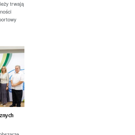
oraz członek Komitetu
ieży trwają
Badań Kosmicznych i
wności
Satelitarnych PAN.
portowy
cznych
 obszarze