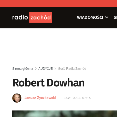
WIADOMOŚCI
S
Strona główna
AUDYCJE
Gość Radia Zachód
Robert Dowhan
Janusz Życzkowski
2021-02-22 07:15