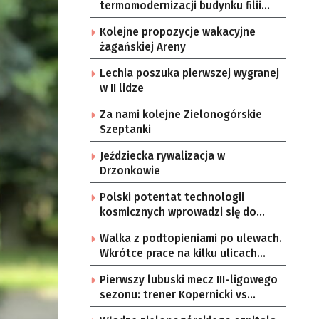
termomodernizacji budynku filii
przedszkola Bajka
Kolejne propozycje wakacyjne
żagańskiej Areny
Lechia poszuka pierwszej wygranej
w II lidze
Za nami kolejne Zielonogórskie
Szeptanki
Jeździecka rywalizacja w
Drzonkowie
Polski potentat technologii
kosmicznych wprowadzi się do
Zielonej Góry
Walka z podtopieniami po ulewach.
Wkrótce prace na kilku ulicach
Gorzowa
Pierwszy lubuski mecz III-ligowego
sezonu: trener Kopernicki vs
starzy znajomi