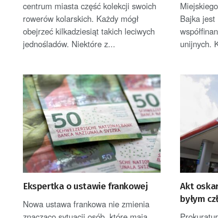
centrum miasta część kolekcji swoich
Miejskieg
rowerów kolarskich. Każdy mógł
Bajka jest
obejrzeć kilkadziesiąt takich leciwych
współfina
jednośladów. Niektóre z...
unijnych. K
Ekspertka o ustawie frankowej
Akt oska
byłym cz
Nowa ustawa frankowa nie zmienia
znacząco sytuacji osób, które mają
Prokuratu