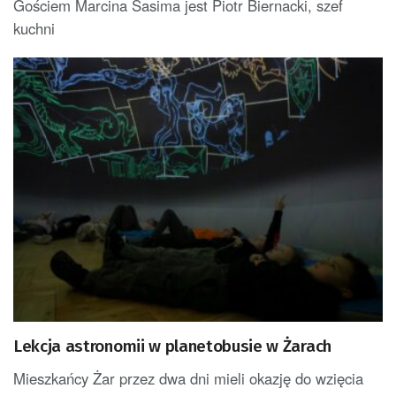
Gościem Marcina Sasima jest Piotr Biernacki, szef
kuchni
Lekcja astronomii w planetobusie w Żarach
Mieszkańcy Żar przez dwa dni mieli okazję do wzięcia