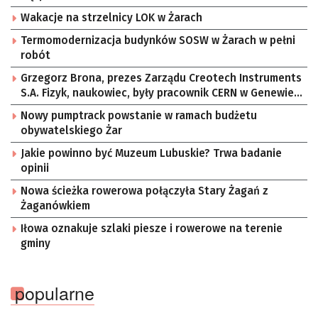
Wakacje na strzelnicy LOK w Żarach
Termomodernizacja budynków SOSW w Żarach w pełni
robót
Grzegorz Brona, prezes Zarządu Creotech Instruments
S.A. Fizyk, naukowiec, były pracownik CERN w Genewie,
przedsiębiorca i nauczyciel akademicki, doktor
Nowy pumptrack powstanie w ramach budżetu
habilitowany nauk fizycznych, koordynator Rady
obywatelskiego Żar
Sektorowej ds. Kompetencji Przemysłu Lotniczo-
Kosmicznego oraz członek Komitetu Badań
Jakie powinno być Muzeum Lubuskie? Trwa badanie
Kosmicznych i Satelitarnych PAN.
opinii
Nowa ścieżka rowerowa połączyła Stary Żagań z
Żaganówkiem
Iłowa oznakuje szlaki piesze i rowerowe na terenie
gminy
popularne