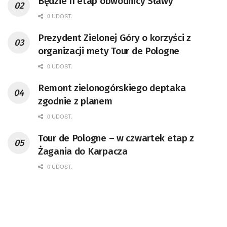
Będzie II etap obwodnicy Sławy
0 UDOST.
Prezydent Zielonej Góry o korzyści z
organizacji mety Tour de Pologne
0 UDOST.
Remont zielonogórskiego deptaka
zgodnie z planem
0 UDOST.
Tour de Pologne – w czwartek etap z
Żagania do Karpacza
0 UDOST.