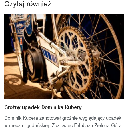
Czytaj również
Groźny upadek Dominika Kubery
Dominik Kubera zanotował groźnie wyglądający upadek
w meczu ligi duńskiej. Żużlowiec Falubazu Zielona Góra