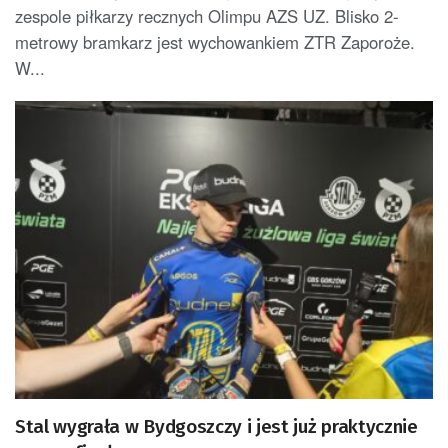
zespole piłkarzy recznych Olimpu AZS UZ. Blisko 2-
metrowy bramkarz jest wychowankiem ZTR Zaporoże.
W...
Stal wygrała w Bydgoszczy i jest już praktycznie