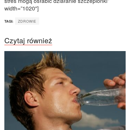
stres mogą osłabić działanie szczepionki”
width=”1020″]
TAGI:
ZDROWIE
Czytaj również