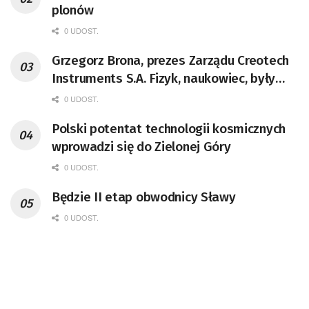
plonów
0 UDOST.
Grzegorz Brona, prezes Zarządu Creotech
Instruments S.A. Fizyk, naukowiec, były
pracownik CERN w Genewie,
0 UDOST.
przedsiębiorca i nauczyciel akademicki,
Polski potentat technologii kosmicznych
doktor habilitowany nauk fizycznych,
wprowadzi się do Zielonej Góry
koordynator Rady Sektorowej ds.
Kompetencji Przemysłu Lotniczo-
0 UDOST.
Kosmicznego oraz członek Komitetu
Będzie II etap obwodnicy Sławy
Badań Kosmicznych i Satelitarnych PAN.
0 UDOST.