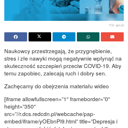
Fot. gov.pl
Naukowcy przestrzegają, że przygnębienie,
stres i złe nawyki mogą negatywnie wpłynąć na
skuteczność szczepień przeciw COVID-19. Aby
temu zapobiec, zalecają ruch i dobry sen.
Zachęcamy do obejrzenia materiału wideo
[iframe allowfullscreen=”1″ frameborder=”0″
height=”350″
src=”//r.dcs.redcdn.pl/webcache/pap-
embed/iframe/yOEbnPl9.html” title=”Depresja i