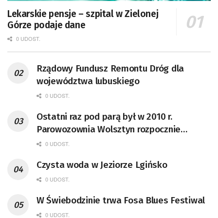
Lekarskie pensje – szpital w Zielonej
Górze podaje dane
0 UDOST.
Rządowy Fundusz Remontu Dróg dla
województwa lubuskiego
0 UDOST.
Ostatni raz pod parą był w 2010 r.
Parowozownia Wolsztyn rozpocznie
remont unikatowego Tr5-65
0 UDOST.
Czysta woda w Jeziorze Lgińsko
0 UDOST.
W Świebodzinie trwa Fosa Blues Festiwal
0 UDOST.