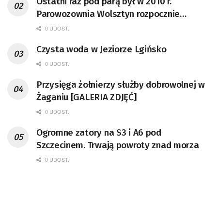
Ostatni raz pod parą był w 2010 r.
Parowozownia Wolsztyn rozpocznie
remont unikatowego Tr5-65
0 UDOST.
Czysta woda w Jeziorze Lgińsko
0 UDOST.
Przysięga żołnierzy służby dobrowolnej w
Żaganiu [GALERIA ZDJĘĆ]
0 UDOST.
Ogromne zatory na S3 i A6 pod
Szczecinem. Trwają powroty znad morza
0 UDOST.