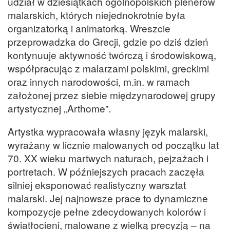
udział w dziesiątkach ogólnopolskich plenerów
malarskich, których niejednokrotnie była
organizatorką i animatorką. Wreszcie
przeprowadzka do Grecji, gdzie po dziś dzień
kontynuuje aktywność twórczą i środowiskową,
współpracując z malarzami polskimi, greckimi
oraz innych narodowości, m.in. w ramach
założonej przez siebie międzynarodowej grupy
artystycznej „Arthome”.
Artystka wypracowała własny język malarski,
wyrażany w licznie malowanych od początku lat
70. XX wieku martwych naturach, pejzażach i
portretach. W późniejszych pracach zaczęła
silniej eksponować realistyczny warsztat
malarski. Jej najnowsze prace to dynamiczne
kompozycje pełne zdecydowanych kolorów i
światłocieni, malowane z wielką precyzją – na