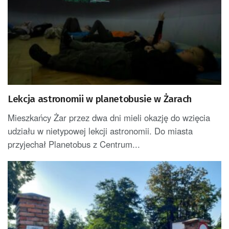
Lekcja astronomii w planetobusie w Żarach
Mieszkańcy Żar przez dwa dni mieli okazję do wzięcia
udziału w nietypowej lekcji astronomii. Do miasta
przyjechał Planetobus z Centrum...