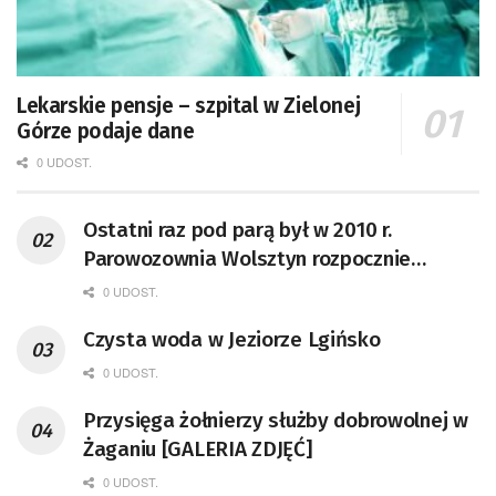
Lekarskie pensje – szpital w Zielonej
Górze podaje dane
0 UDOST.
Ostatni raz pod parą był w 2010 r.
Parowozownia Wolsztyn rozpocznie
remont unikatowego Tr5-65
0 UDOST.
Czysta woda w Jeziorze Lgińsko
0 UDOST.
Przysięga żołnierzy służby dobrowolnej w
Żaganiu [GALERIA ZDJĘĆ]
0 UDOST.