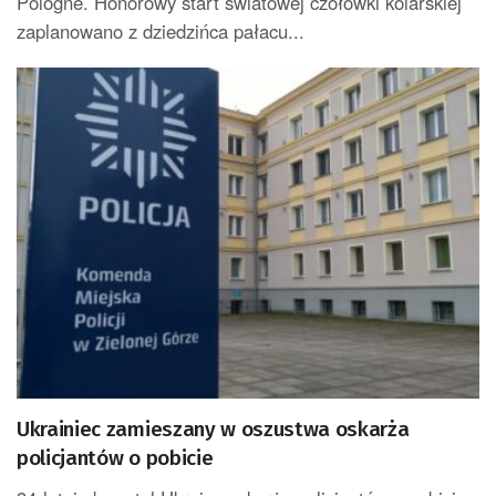
Pologne. Honorowy start światowej czołówki kolarskiej
zaplanowano z dziedzińca pałacu...
Ukrainiec zamieszany w oszustwa oskarża
policjantów o pobicie