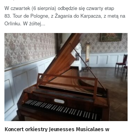
W czwartek (6 sierpnia) odbędzie się czwarty etap
83. Tour de Pologne, z Żagania do Karpacza, z metą na
Orlinku. W żółtej...
Koncert orkiestry Jeunesses Musicalaes w