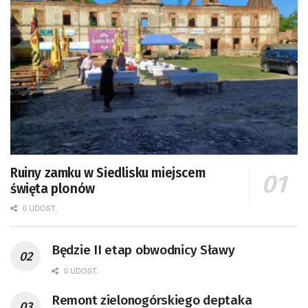
Ruiny zamku w Siedlisku miejscem
święta plonów
0 UDOST.
Będzie II etap obwodnicy Sławy
0 UDOST.
Remont zielonogórskiego deptaka