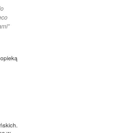
io
eco
ami”
 opieką
ńskich.
ano w