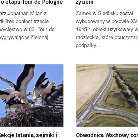
go etapu Tour de Pologne
życiem
arz Jonathan Milan z
Zamek w Siedlisku został
dl-Trek odniósł trzecie
wybudowany w połowie XVI
wycięstwo w 83. Tour de
1945 r. obiekt użytkowały 
wygrywając w Zielonej
radzieckie, które opuszcza
podpaliły...
ekcje latania, sejmiki i
Obwodnica Wschowy cora