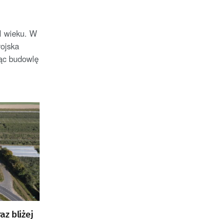
 wieku. W
wojska
jąc budowlę
z bliżej