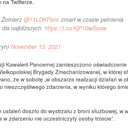
 na Twitterze.
 Żołnierz
@11LDKPanc
zmarł w czasie pełnienia
 dla najbliższych.
https://t.co/KjP10wSoow
ryn)
November 13, 2021
ywizji Kawalerii Pancernej zamieszczono oświadczeni
Wielkopolskiej Brygady Zmechanizowanej, w której s
no, że w sobotę „w obszarze realizacji działań w o
do nieszczęśliwego zdarzenia, w wyniku którego śmi
ustaleń doszło do wystrzału z broni służbowej, w 
a w zdarzeniu nie uczestniczyły osoby trzecie”.