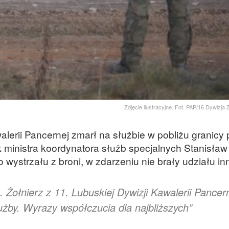
Zdjęcie ilustracyjne. Fot. PAP/16 Dywizj
alerii Pancernej zmarł na służbie w pobliżu granicy 
k ministra koordynatora służb specjalnych Stanisław
 wystrzału z broni, w zdarzeniu nie brały udziału in
Żołnierz z 11. Lubuskiej Dywizji Kawalerii Pancer
użby. Wyrazy współczucia dla najbliższych”