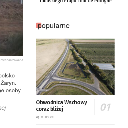
lubuskiego etapu Tour de Pologne
popularne
a Zmechanizowana
polsko-
 Żaryn.
ne osoby.
Obwodnica Wschowy
nej
coraz bliżej
0 UDOST.