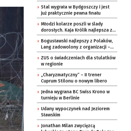
Stal wygrała w Bydgoszczy i jest
już praktycznie pewna finału
Młodzi kolarze poszli w ślady
dorosłych. Kaja Królik najlepsza z
Lubuszanek w Tour de Pologne
Bogusławski najlepszy z Polaków,
Junior
Lang zadowolony z organizacji –
komentarze po 3. etapie Tour de
ZUS o świadczeniach dla stulatków
Pologne
w regionie
„Charyzmatyczny” – II trener
Cuprum Stilonu o nowym libero
Jedna wygrana BC Swiss Krono w
turnieju w Berlinie
Udany wypoczynek nad Jeziorem
Sławskim
Jonathan Milan zwycięzcą