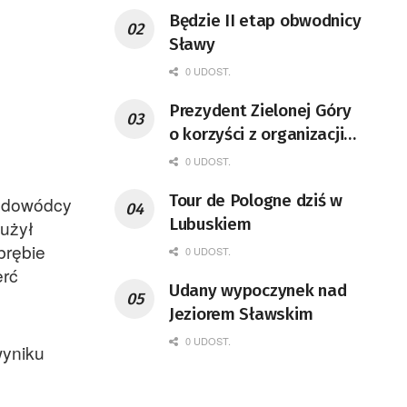
Będzie II etap obwodnicy
Sławy
0 UDOST.
Prezydent Zielonej Góry
o korzyści z organizacji
mety Tour de Pologne
0 UDOST.
Tour de Pologne dziś w
e dowódcy
Lubuskiem
łużył
brębie
0 UDOST.
erć
Udany wypoczynek nad
Jeziorem Sławskim
0 UDOST.
wyniku