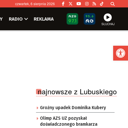
czwartek, 6 sierpnia 2026
Y
RADIO
REKLAMA
SŁUCHAJ
Ot
najnowsze z Lubuskiego
Groźny upadek Dominika Kubery
Olimp AZS UZ pozyskał
doświadczonego bramkarza