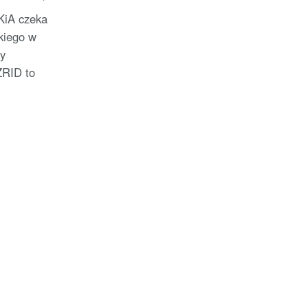
KiA czeka
kiego w
y
ZRID to