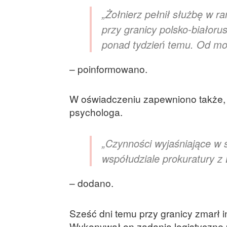
„Żołnierz pełnił służbę w r
przy granicy polsko-białoru
ponad tydzień temu. Od mo
– poinformowano.
W oświadczeniu zapewniono także, ż
psychologa.
„Czynności wyjaśniające w
współudziale prokuratury z
– dodano.
Sześć dni temu przy granicy zmarł i
Wykonywał on zadania logistyczne p