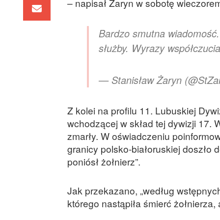
– napisał Żaryn w sobotę wieczorem
Bardzo smutna wiadomość.
służby. Wyrazy współczucia
— Stanisław Żaryn (@StZa
Z kolei na profilu 11. Lubuskiej D
wchodzącej w skład tej dywizji 17. 
zmarły. W oświadczeniu poinformowa
granicy polsko-białoruskiej doszło 
poniósł żołnierz”.
Jak przekazano, „według wstępnych 
którego nastąpiła śmierć żołnierza, 