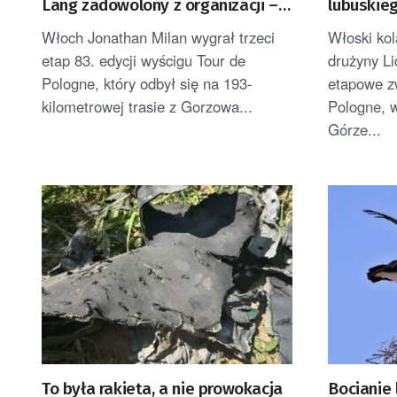
Lang zadowolony z organizacji –
lubuskie
komentarze po 3. etapie Tour de
Włoch Jonathan Milan wygrał trzeci
Włoski kol
Pologne
etap 83. edycji wyścigu Tour de
drużyny Li
Pologne, który odbył się na 193-
etapowe z
kilometrowej trasie z Gorzowa...
Pologne, 
Górze...
To była rakieta, a nie prowokacja
Bocianie l