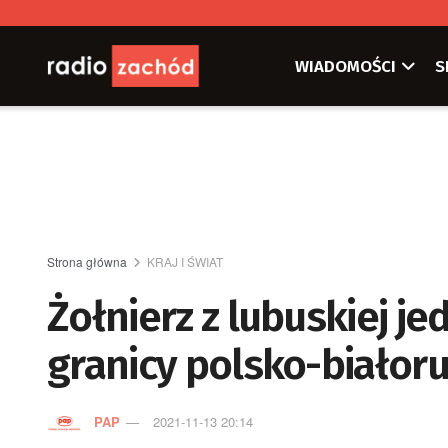
WIADOMOŚCI
S
Strona główna
KRAJ I ŚWIAT
Żołnierz z lubuskiej je
granicy polsko-białoru
PAP
2021-11-13 20:14