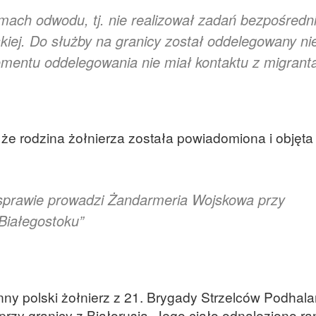
amach odwodu, tj. nie realizował zadań bezpośredn
skiej. Do służby na granicy został oddelegowany ni
mentu oddelegowania nie miał kontaktu z migrant
e rodzina żołnierza została powiadomiona i objęta
 sprawie prowadzi Żandarmeria Wojskowa przy
 Białegostoku”
nny polski żołnierz z 21. Brygady Strzelców Podhala
rzy granicy z Białorusią. Jego ciało odnaleziono r