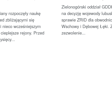
Zielonogórski oddział GDD
iany rozpoczęły naukę
na decyzję wojewody lubus
zed zbliżającymi się
sprawie ZRID dla obwodnic
 i nieco wcześniejszym
Wschowy i Dębowej Łęki. 
cieplejsze rejony. Przed
zezwolenie...
tysięcy...