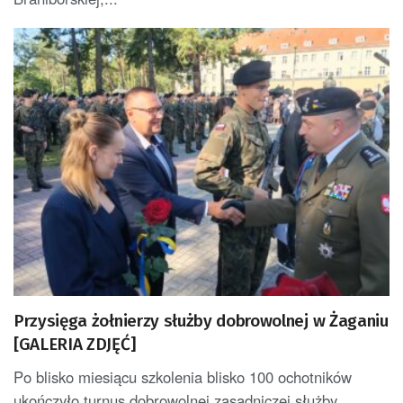
Przysięga żołnierzy służby dobrowolnej w Żaganiu
[GALERIA ZDJĘĆ]
Po blisko miesiącu szkolenia blisko 100 ochotników
ukończyło turnus dobrowolnej zasadniczej służby