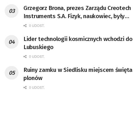
Grzegorz Brona, prezes Zarządu Creotech
Instruments S.A. Fizyk, naukowiec, były
pracownik CERN w Genewie,
0 UDOST.
przedsiębiorca i nauczyciel akademicki,
Lider technologii kosmicznych wchodzi do
doktor habilitowany nauk fizycznych,
Lubuskiego
koordynator Rady Sektorowej ds.
Kompetencji Przemysłu Lotniczo-
0 UDOST.
Kosmicznego oraz członek Komitetu
Ruiny zamku w Siedlisku miejscem święta
Badań Kosmicznych i Satelitarnych PAN.
plonów
0 UDOST.