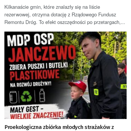
Kilkanaście gmin, które znalazły się na liście
rezerwowej, otrzyma dotację z Rządowego Fundusz
Remontu Dróg. To efekt oszczędności po przetargach,...
Proekologiczna zbiórka młodych strażaków z