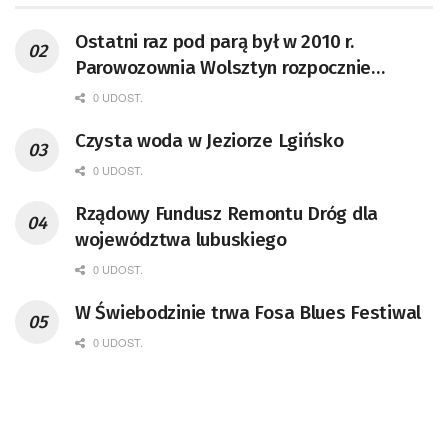
Ostatni raz pod parą był w 2010 r.
Parowozownia Wolsztyn rozpocznie
remont unikatowego Tr5-65
0 UDOST.
Czysta woda w Jeziorze Lgińsko
0 UDOST.
Rządowy Fundusz Remontu Dróg dla
województwa lubuskiego
0 UDOST.
W Świebodzinie trwa Fosa Blues Festiwal
0 UDOST.