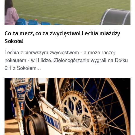
Co za mecz, co za zwycięstwo! Lechia miażdży
Sokoła!
Lechia z pierwszym zwycięstwem - a może raczej
nokautem - w II lidze. Zielonogórzanie wygrali na Dołku
6:1 z Sokołem...