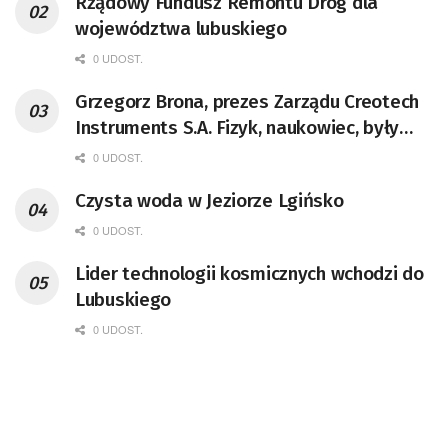
Rządowy Fundusz Remontu Dróg dla
województwa lubuskiego
0 UDOST.
Grzegorz Brona, prezes Zarządu Creotech
Instruments S.A. Fizyk, naukowiec, były
pracownik CERN w Genewie,
0 UDOST.
przedsiębiorca i nauczyciel akademicki,
Czysta woda w Jeziorze Lgińsko
doktor habilitowany nauk fizycznych,
koordynator Rady Sektorowej ds.
0 UDOST.
Kompetencji Przemysłu Lotniczo-
Lider technologii kosmicznych wchodzi do
Kosmicznego oraz członek Komitetu
Lubuskiego
Badań Kosmicznych i Satelitarnych PAN.
0 UDOST.