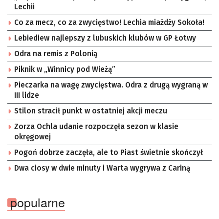
Lechii
Co za mecz, co za zwycięstwo! Lechia miażdży Sokoła!
Lebiediew najlepszy z lubuskich klubów w GP Łotwy
Odra na remis z Polonią
Piknik w „Winnicy pod Wieżą”
Pieczarka na wagę zwycięstwa. Odra z drugą wygraną w
III lidze
Stilon stracił punkt w ostatniej akcji meczu
Zorza Ochla udanie rozpoczęła sezon w klasie
okręgowej
Pogoń dobrze zaczęła, ale to Piast świetnie skończył
Dwa ciosy w dwie minuty i Warta wygrywa z Cariną
popularne