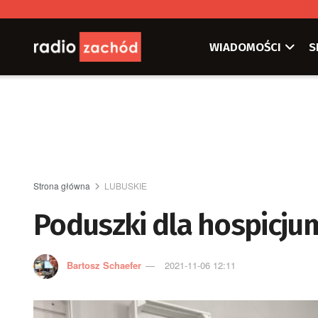
WIADOMOŚCI
S
Strona główna
LUBUSKIE
Poduszki dla hospicju
Bartosz Schaefer
2021-11-06 12:11