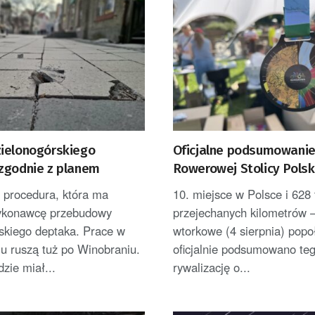
ielonogórskiego
Oficjalne podsumowani
zgodnie z planem
Rowerowej Stolicy Polsk
Zielonej Górze
 procedura, która ma
10. miejsce w Polsce i 628 
ykonawcę przebudowy
przejechanych kilometrów 
skiego deptaka. Prace w
wtorkowe (4 sierpnia) popo
u ruszą tuż po Winobraniu.
oficjalnie podsumowano te
zie miał...
rywalizację o...