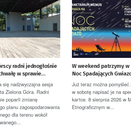
rscy radni jednogłośnie
W weekend patrzymy w 
uchwałę w sprawie
Noc Spadających Gwiaz
arowania terenu przy
skansenie w Ochli
a się nadzwyczajna sesja
Już teraz można pomyśleć 
rze
ta Zielona Góra. Radni
w sobotę napisać je na spec
ie poparli zmianę
kartce. 8 sierpnia 2026 w
go planu zagospodarowania
Etnograficznym w...
nego dla terenu wokół
wanego...