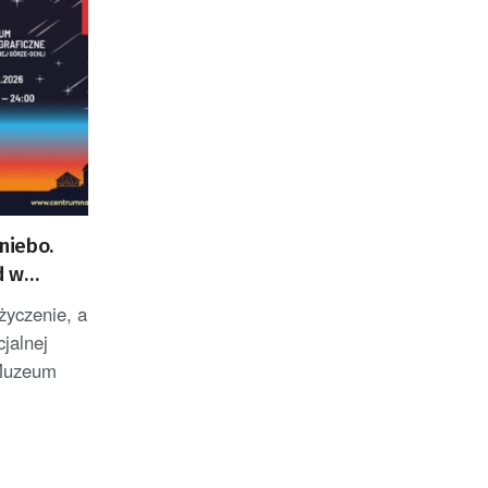
niebo.
d w
życzenie, a
jalnej
 Muzeum