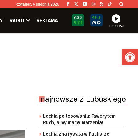
czwartek, 6 sierpnia 2026
Y
RADIO
REKLAMA
SŁUCHAJ
Ot
najnowsze z Lubuskiego
Lechia po losowaniu: Faworytem
Ruch, a my mamy marzenia!
Lechia zna rywala w Pucharze