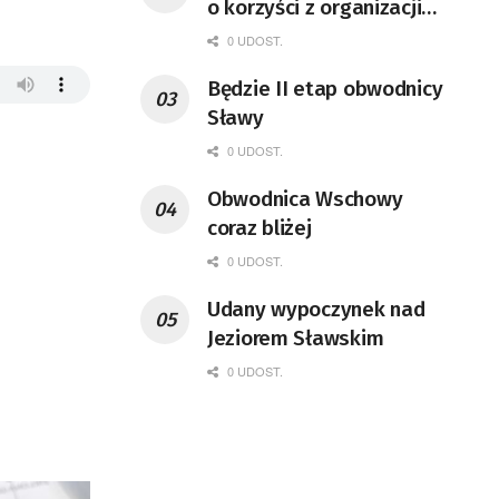
o korzyści z organizacji
mety Tour de Pologne
0 UDOST.
Będzie II etap obwodnicy
Sławy
0 UDOST.
Obwodnica Wschowy
coraz bliżej
0 UDOST.
Udany wypoczynek nad
Jeziorem Sławskim
0 UDOST.