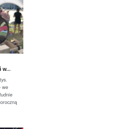
e
i w
tys.
– we
łudnie
goroczną