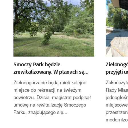
Smoczy Park będzie
Zielonogó
zrewitalizowany. W planach są
przyjęli 
nowe atrakcje
zagospod
Zielonogórzanie będą mieli kolejne
Zakończył
amfiteat
miejsce do rekreacji na świeżym
Rady Mias
powietrzu. Dzisiaj magistrat podpisał
jednogłośn
umowę na rewitalizację Smoczego
miejscowe
Parku, znajdującego się...
przestrzen
modernizo