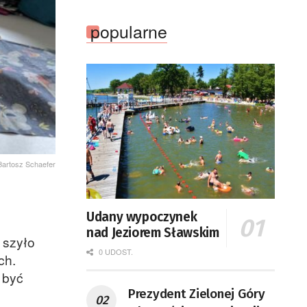
popularne
 Bartosz Schaefer
Udany wypoczynek
nad Jeziorem Sławskim
 szyło
0 UDOST.
ch.
 być
Prezydent Zielonej Góry