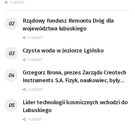
0 UDOST.
Rządowy Fundusz Remontu Dróg dla
województwa lubuskiego
0 UDOST.
Czysta woda w Jeziorze Lgińsko
0 UDOST.
Grzegorz Brona, prezes Zarządu Creotech
Instruments S.A. Fizyk, naukowiec, były
pracownik CERN w Genewie,
0 UDOST.
przedsiębiorca i nauczyciel akademicki,
Lider technologii kosmicznych wchodzi do
doktor habilitowany nauk fizycznych,
Lubuskiego
koordynator Rady Sektorowej ds.
Kompetencji Przemysłu Lotniczo-
0 UDOST.
Kosmicznego oraz członek Komitetu