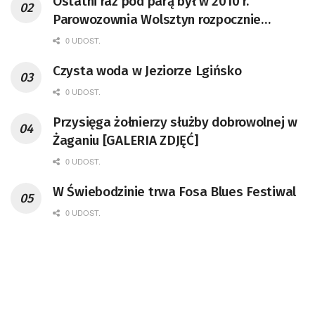
Ostatni raz pod parą był w 2010 r.
Parowozownia Wolsztyn rozpocznie
remont unikatowego Tr5-65
0 UDOST.
Czysta woda w Jeziorze Lgińsko
0 UDOST.
Przysięga żołnierzy służby dobrowolnej w
Żaganiu [GALERIA ZDJĘĆ]
0 UDOST.
W Świebodzinie trwa Fosa Blues Festiwal
0 UDOST.