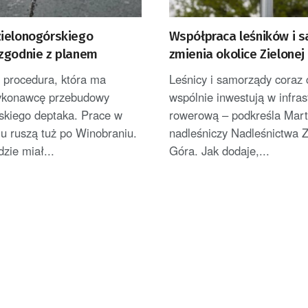
ielonogórskiego
Współpraca leśników i 
zgodnie z planem
zmienia okolice Zielonej
Powstają nowe ścieżki 
 procedura, która ma
Leśnicy i samorządy coraz 
ykonawcę przebudowy
wspólnie inwestują w infras
skiego deptaka. Prace w
rowerową – podkreśla Mart
u ruszą tuż po Winobraniu.
nadleśniczy Nadleśnictwa Z
zie miał...
Góra. Jak dodaje,...