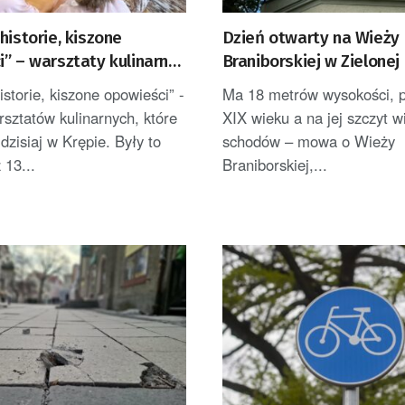
historie, kiszone
Dzień otwarty na Wieży
” – warsztaty kulinarne
Braniborskiej w Zielonej
ogórskich sołectwach
po raz ostatni w tym ro
istorie, kiszone opowieści” -
Ma 18 metrów wysokości, p
arsztatów kulinarnych, które
XIX wieku a na jej szczyt w
 dzisiaj w Krępie. Były to
schodów – mowa o Wieży
 13...
Braniborskiej,...