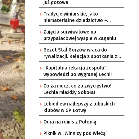
już gotowa
Tradycje winiarskie, jako
niematerialne dziedzictwo –
konsultacje i projekt
Zajęcia surwiwalowe na
przypałacowej wyspie w Żaganiu
Gezet Stal Gorzów wraca do
rywalizacji. Relacja z spotkania z
częstochowskimi lwami u nas!
„Kapitalna rekacja zespołu” –
wypowiedzi po wygranej Lechii
Co za mecz, co za zwycięstwo!
Lechia miażdży Sokoła!
Lebiediew najlepszy z lubuskich
klubów w GP Łotwy
Odra na remis z Polonią
Piknik w „Winnicy pod Wieżą”