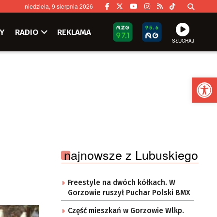
niedziela, 9 sierpnia 2026
Y
RADIO
REKLAMA
SŁUCHAJ
Ot
najnowsze z Lubuskiego
Freestyle na dwóch kółkach. W
Gorzowie ruszył Puchar Polski BMX
Część mieszkań w Gorzowie Wlkp.