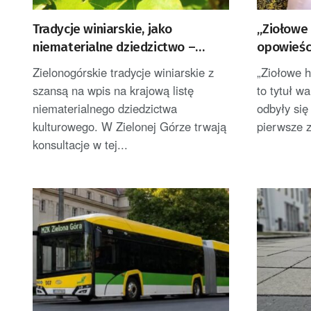
Tradycje winiarskie, jako
„Ziołowe 
niematerialne dziedzictwo –
opowieści
konsultacje i projekt
w zielon
Zielonogórskie tradycje winiarskie z
„Ziołowe h
szansą na wpis na krajową listę
to tytuł w
niematerialnego dziedzictwa
odbyły się
kulturowego. W Zielonej Górze trwają
pierwsze z
konsultacje w tej...