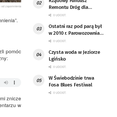
Rządowy Fundusz
ić od zapomnienia
Remontu Dróg dla
województwa lubuskiego
0 UDOST.
nienia”.
Ostatni raz pod parą był
w 2010 r. Parowozownia
Wolsztyn rozpocznie
0 UDOST.
remont unikatowego Tr5-
zli pomóc
Czysta woda w Jeziorze
65
zny:
Lgińsko
0 UDOST.
W Świebodzinie trwa
Fosa Blues Festiwal
0 UDOST.
mi znicze
entarzu w