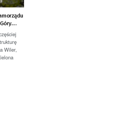
samorządu
 Góry.
rowerowe
częściej
trukturę
a Wiler,
ielona