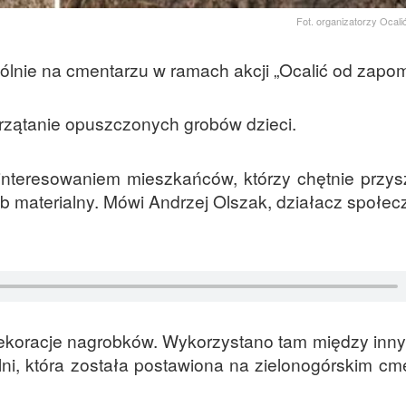
Fot. organizatorzy Ocal
pólnie na cmentarzu w ramach akcji „Ocalić od zapom
przątanie opuszczonych grobów dzieci.
ainteresowaniem mieszkańców, którzy chętnie przys
b materialny. Mówi Andrzej Olszak, działacz społec
ekoracje nagrobków. Wykorzystano tam między inny
ni, która została postawiona na zielonogórskim cm