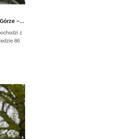
 Górze –
ku
ochodzi z
iedzie 86