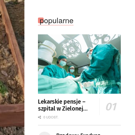
popularne
Lekarskie pensje –
szpital w Zielonej
Górze podaje dane
0 UDOST.