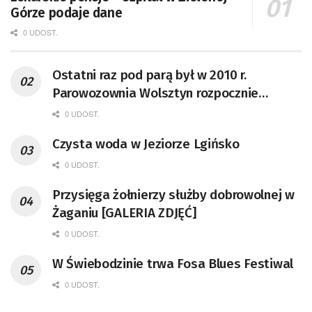
Górze podaje dane
0 UDOST.
Ostatni raz pod parą był w 2010 r.
Parowozownia Wolsztyn rozpocznie
remont unikatowego Tr5-65
0 UDOST.
Czysta woda w Jeziorze Lgińsko
0 UDOST.
Przysięga żołnierzy służby dobrowolnej w
Żaganiu [GALERIA ZDJĘĆ]
0 UDOST.
W Świebodzinie trwa Fosa Blues Festiwal
0 UDOST.