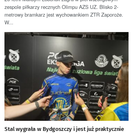
zespole piłkarzy recznych Olimpu AZS UZ. Blisko 2-
metrowy bramkarz jest wychowankiem ZTR Zaporoże.
W...
Stal wygrała w Bydgoszczy i jest już praktycznie