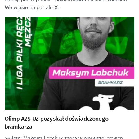
We wpisie na portalu X...
Olimp AZS UZ pozyskał doświadczonego
bramkarza
26-letni Maksym Lobchuk zagra w pierwszoligowym