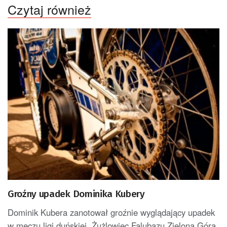
Czytaj również
Groźny upadek Dominika Kubery
Dominik Kubera zanotował groźnie wyglądający upadek
w meczu ligi duńskiej. Żużlowiec Falubazu Zielona Góra