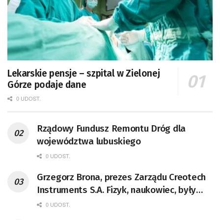
Lekarskie pensje – szpital w Zielonej
Górze podaje dane
0 UDOST.
Rządowy Fundusz Remontu Dróg dla
województwa lubuskiego
0 UDOST.
Grzegorz Brona, prezes Zarządu Creotech
Instruments S.A. Fizyk, naukowiec, były
pracownik CERN w Genewie,
0 UDOST.
przedsiębiorca i nauczyciel akademicki,