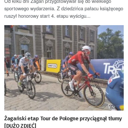
Od kilku dni Żagań przygotowywał się do wielkiego
sportowego wydarzenia. Z dziedzińca pałacu książęcego
ruszył honorowy start 4. etapu wyścigu...
Żagański etap Tour de Pologne przyciągnął tłumy
[DUŻO ZDJĘĆ]