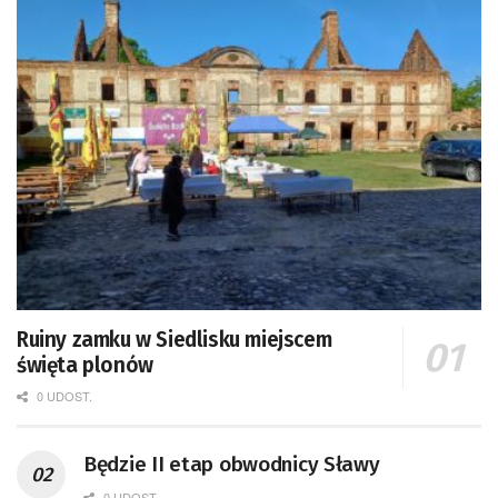
Ruiny zamku w Siedlisku miejscem
święta plonów
0 UDOST.
Będzie II etap obwodnicy Sławy
0 UDOST.