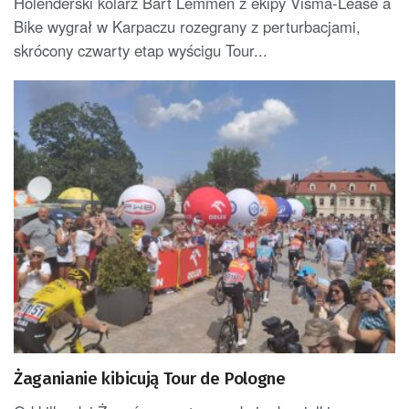
Holenderski kolarz Bart Lemmen z ekipy Visma-Lease a
Bike wygrał w Karpaczu rozegrany z perturbacjami,
skrócony czwarty etap wyścigu Tour...
Żaganianie kibicują Tour de Pologne