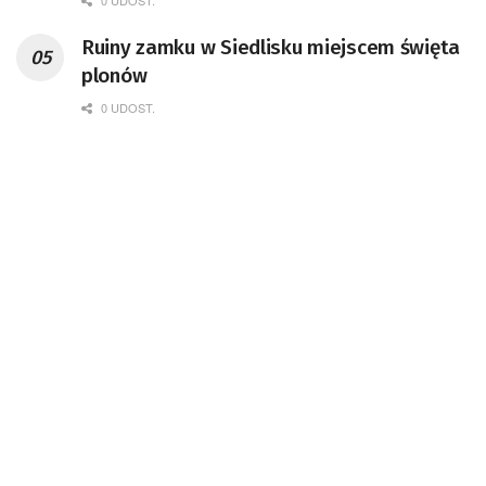
Kompetencji Przemysłu Lotniczo-
0 UDOST.
Kosmicznego oraz członek Komitetu
Ruiny zamku w Siedlisku miejscem święta
Badań Kosmicznych i Satelitarnych PAN.
plonów
0 UDOST.