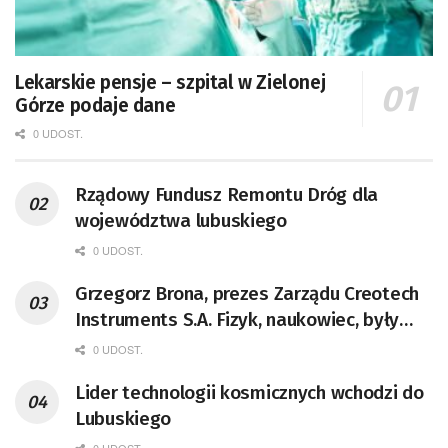
Lekarskie pensje – szpital w Zielonej
Górze podaje dane
0 UDOST.
Rządowy Fundusz Remontu Dróg dla
województwa lubuskiego
0 UDOST.
Grzegorz Brona, prezes Zarządu Creotech
Instruments S.A. Fizyk, naukowiec, były
pracownik CERN w Genewie,
0 UDOST.
przedsiębiorca i nauczyciel akademicki,
Lider technologii kosmicznych wchodzi do
doktor habilitowany nauk fizycznych,
Lubuskiego
koordynator Rady Sektorowej ds.