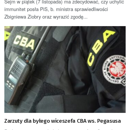
Sejm w piątek (7 listopada) ma zdecydować, czy uchylić
immunitet posła PiS, b. ministra sprawiedliwości
Zbigniewa Ziobry oraz wyrazić zgodę...
Zarzuty dla byłego wiceszefa CBA ws. Pegasusa