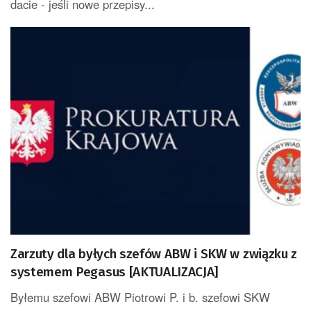
dacie - jeśli nowe przepisy...
Zarzuty dla byłych szefów ABW i SKW w związku z
systemem Pegasus [AKTUALIZACJA]
Byłemu szefowi ABW Piotrowi P. i b. szefowi SKW