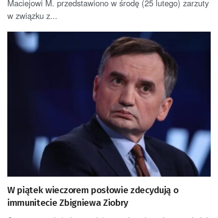
Maciejowi M. przedstawiono w środę (25 lutego) zarzuty
w związku z...
W piątek wieczorem posłowie zdecydują o
immunitecie Zbigniewa Ziobry