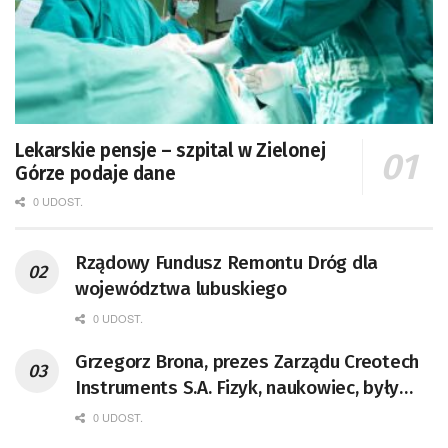
Lekarskie pensje – szpital w Zielonej
Górze podaje dane
0 UDOST.
Rządowy Fundusz Remontu Dróg dla
województwa lubuskiego
0 UDOST.
Grzegorz Brona, prezes Zarządu Creotech
Instruments S.A. Fizyk, naukowiec, były
pracownik CERN w Genewie,
0 UDOST.
przedsiębiorca i nauczyciel akademicki,