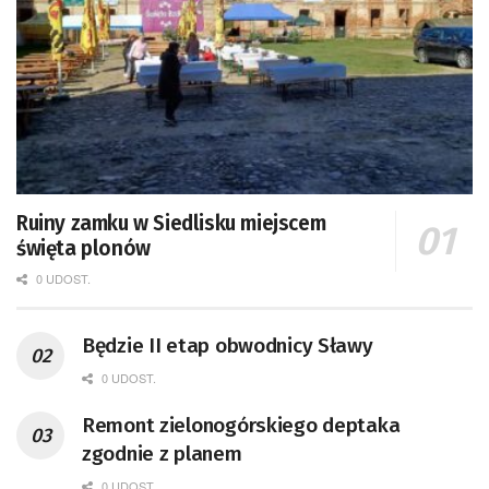
Ruiny zamku w Siedlisku miejscem
święta plonów
0 UDOST.
Będzie II etap obwodnicy Sławy
0 UDOST.
Remont zielonogórskiego deptaka
zgodnie z planem
0 UDOST.