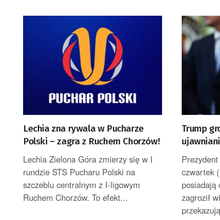
Lechia zna rywala w Pucharze
Trump gr
Polski – zagra z Ruchem Chorzów!
ujawniani
uszczupl
Lechia Zielona Góra zmierzy się w I
Prezydent
rundzie STS Pucharu Polski na
czwartek (
szczeblu centralnym z I-ligowym
posiadają 
Ruchem Chorzów. To efekt...
zagroził 
przekazuj