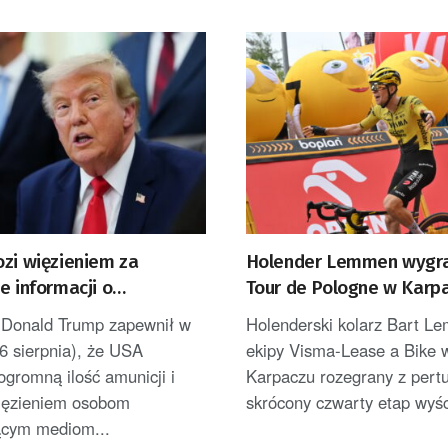
ozi więzieniem za
Holender Lemmen wygra
e informacji o
Tour de Pologne w Karpa
onych zapasach amunicji
został liderem [AKTUALI
 Donald Trump zapewnił w
Holenderski kolarz Bart L
6 sierpnia), że USA
ekipy Visma-Lease a Bike 
ogromną ilość amunicji i
Karpaczu rozegrany z pertu
więzieniem osobom
skrócony czwarty etap wyśc
ącym mediom...