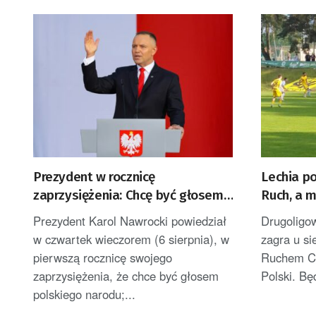
Prezydent w rocznicę
Lechia p
zaprzysiężenia: Chcę być głosem
Ruch, a 
Polek i Polaków [AKTUALIZACJA]
Prezydent Karol Nawrocki powiedział
Drugoligo
w czwartek wieczorem (6 sierpnia), w
zagra u s
pierwszą rocznicę swojego
Ruchem Ch
zaprzysiężenia, że chce być głosem
Polski. Bę
polskiego narodu;...