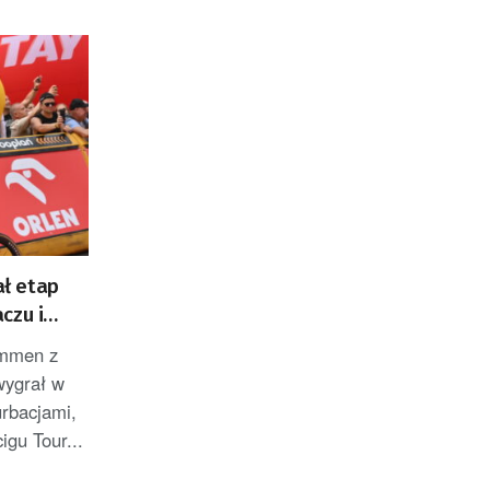
ł etap
czu i
ZACJA]
emmen z
wygrał w
rbacjami,
igu Tour...