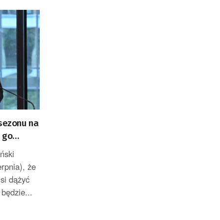
„sezonu na
 go
ński
erpnia), że
si dążyć
 będzie...