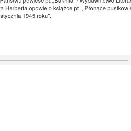
 Państwu powieść pt.,,Bakhita” / Wydawnictwo Literac
ewa Herberta opowie o książce pt.,, Płonące pustkowie
tycznia 1945 roku”.