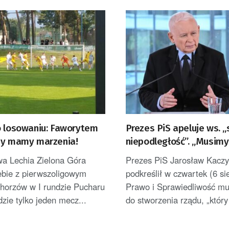
o losowaniu: Faworytem
Prezes PiS apeluje ws. 
my mamy marzenia!
niepodległość”. „Musimy
wykorzystać”
wa Lechia Zielona Góra
Prezes PiS Jarosław Kaczy
iebie z pierwszoligowym
podkreślił w czwartek (6 si
orzów w I rundzie Pucharu
Prawo i Sprawiedliwość mu
dzie tylko jeden mecz...
do stworzenia rządu, „który