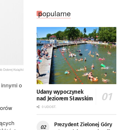
popularne
ub Dobrej Książki
 innymi o
Udany wypoczynek
nad Jeziorem Sławskim
rorów
0 UDOST.
jących
Prezydent Zielonej Góry