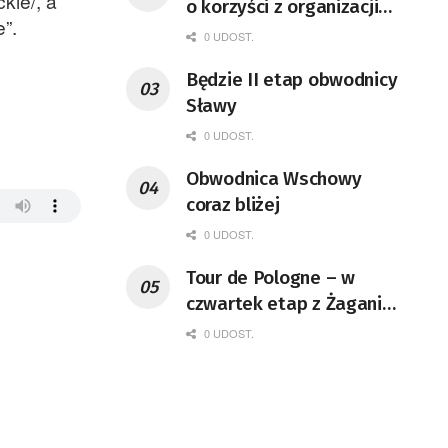
kie/, a
o korzyści z organizacji
”.
mety Tour de Pologne
0 UDOST.
Będzie II etap obwodnicy
Sławy
0 UDOST.
Obwodnica Wschowy
coraz bliżej
0 UDOST.
Tour de Pologne – w
czwartek etap z Żagania
do Karpacza
0 UDOST.