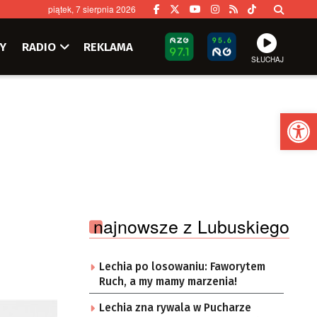
piątek, 7 sierpnia 2026
Y
RADIO
REKLAMA
SŁUCHAJ
Ot
najnowsze z Lubuskiego
Lechia po losowaniu: Faworytem
Ruch, a my mamy marzenia!
Lechia zna rywala w Pucharze