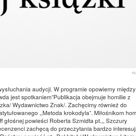
Kl
ysłuchania audycji. W programie opowiemy między
wda jest spotkaniem”Publikacja obejmuje homilie z
iszka/ Wydawnictwo Znak/. Zachęcimy również do
atytułowanego ,,Metoda krokodyla”. Miłośnikom hor
f głośnej powieści Roberta Szmidta pt.,, Szczury
 recenzenci zachęcą do przeczytania bardzo interesu