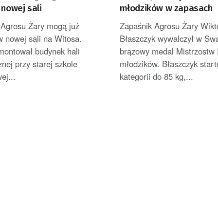
 nowej sali
młodzików w zapasach
 Agrosu Żary mogą już
Zapaśnik Agrosu Żary Wikt
 nowej sali na Witosa.
Błaszczyk wywalczył w Sw
montował budynek hali
brązowy medal Mistrzostw 
nej przy starej szkole
młodzików. Błaszczyk star
ej...
kategorii do 85 kg,...