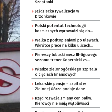
Szeptanki
Jeździecka rywalizacja w
Drzonkowie
Polski potentat technologii
kosmicznych wprowadzi się do
Zielonej Góry
Walka z podtopieniami po ulewach.
Wkrótce prace na kilku ulicach
Gorzowa
Pierwszy lubuski mecz III-ligowego
sezonu: trener Kopernicki vs
starzy znajomi
Władze zielonogórskiego szpitala
o cięciach finansowych
Lekarskie pensje – szpital w
Zielonej Górze podaje dane
Rząd rozważa zmiany cen paliw.
Kierowcy nie mają wątpliwości