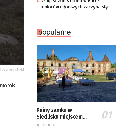
Drugi sezon Stilonu w elicie
juniorów młodszych zaczyna się w
sobotę
popularne
riały zawodniczki
niorek
Ruiny zamku w
Siedlisku miejscem
święta plonów
0 UDOST.