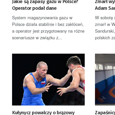
Jakie są zapasy gazu w Polsce?
Zmarł wyb
Operator podał dane
Adam San
System magazynowania gazu w
W sobotę (
Polsce działa stabilnie i bez zakłóceń,
zmarł w W
a operator jest przygotowany na różne
Sandurski,
scenariusze w związku z...
polskich z
Kułynycz powalczy o brązowy
Zapaśnic