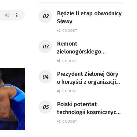
Będzie II etap obwodnicy
Sławy
0 UDOST.
Remont
zielonogórskiego
deptaka zgodnie z
0 UDOST.
planem
Prezydent Zielonej Góry
o korzyści z organizacji
mety Tour de Pologne
0 UDOST.
Polski potentat
technologii kosmicznych
wprowadzi się do Zielonej
0 UDOST.
Góry