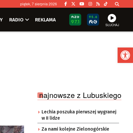
piątek, 7 sierpnia 2026
Y
RADIO
REKLAMA
SŁUCHAJ
Ot
najnowsze z Lubuskiego
Lechia poszuka pierwszej wygranej
w II lidze
Za nami kolejne Zielonogórskie