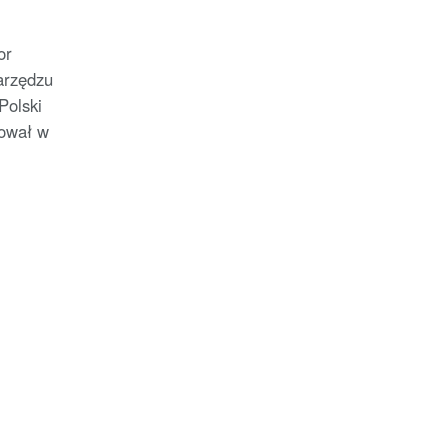
or
arzędzu
Polski
tował w