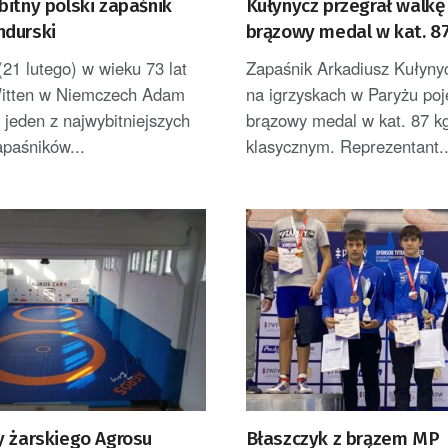
itny polski zapaśnik
Kułynycz przegrał walkę
durski
brązowy medal w kat. 8
21 lutego) w wieku 73 lat
Zapaśnik Arkadiusz Kułynyc
itten w Niemczech Adam
na igrzyskach w Paryżu po
 jeden z najwybitniejszych
brązowy medal w kat. 87 kg
apaśników...
klasycznym. Reprezentant..
y żarskiego Agrosu
Błaszczyk z brązem MP