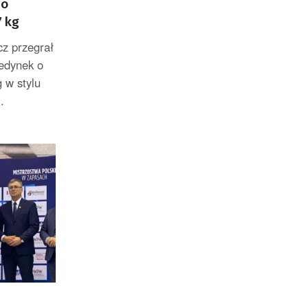
 o
7 kg
z przegrał
jedynek o
 w stylu
.