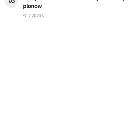
Badań Kosmicznych i Satelitarnych PAN.
plonów
0 UDOST.