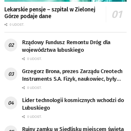
Lekarskie pensje – szpital w Zielonej
Górze podaje dane
0 UDOST.
Rządowy Fundusz Remontu Dróg dla
województwa lubuskiego
0 UDOST.
Grzegorz Brona, prezes Zarządu Creotech
Instruments S.A. Fizyk, naukowiec, były
pracownik CERN w Genewie,
0 UDOST.
przedsiębiorca i nauczyciel akademicki,
Lider technologii kosmicznych wchodzi do
doktor habilitowany nauk fizycznych,
Lubuskiego
koordynator Rady Sektorowej ds.
Kompetencji Przemysłu Lotniczo-
0 UDOST.
Kosmicznego oraz członek Komitetu
Ruiny zamku w Siedlisku miejscem święta