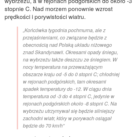
wybrzeżu, a w rejonach podgórskich do około -3
stopnie C. Nad morzem ponownie wzrost
prędkości i porywistości wiatru.
„Końcówka tygodnia pochmurna, ale z
przejaśnieniami, co związane będzie z
obecnością nad Polską układu niżowego
znad Skandynawii. Okresami opady śniegu,
na wybrzeżu także deszczu ze śniegiem. W
nocy temperatura na przeważającym
obszarze kraju od -5 do 0 stopni C; chłodniej
w rejonach podgórskich, tam okresami
spadek temperatury do -12. W ciągu dnia
temperatura od -3 do 4 stopni C, jedynie w
rejonach podgórskich około -8 stopni C. Na
wybrzeżu utrzymywał się będzie silniejszy
zachodni wiatr, który w porywach osiągał
będzie do 70 km/h”