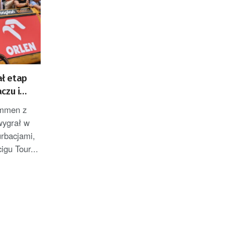
ł etap
czu i
ZACJA]
emmen z
wygrał w
rbacjami,
igu Tour...