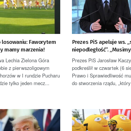
o losowaniu: Faworytem
Prezes PiS apeluje ws. 
my mamy marzenia!
niepodległość”. „Musimy
wykorzystać”
wa Lechia Zielona Góra
Prezes PiS Jarosław Kaczy
iebie z pierwszoligowym
podkreślił w czwartek (6 si
orzów w I rundzie Pucharu
Prawo i Sprawiedliwość mu
dzie tylko jeden mecz...
do stworzenia rządu, „który