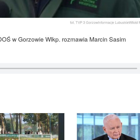
fot. TVP 3 GorzowInformacje LubuskieWitold
RDOŚ w Gorzowie Wlkp. rozmawia Marcin Sasim