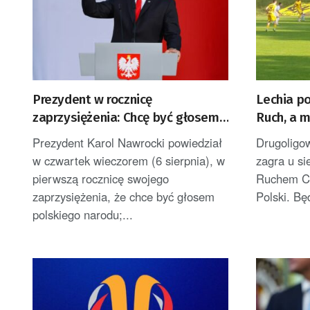
Prezydent w rocznicę
Lechia p
zaprzysiężenia: Chcę być głosem
Ruch, a 
Polek i Polaków [AKTUALIZACJA]
Prezydent Karol Nawrocki powiedział
Drugoligo
w czwartek wieczorem (6 sierpnia), w
zagra u s
pierwszą rocznicę swojego
Ruchem Ch
zaprzysiężenia, że chce być głosem
Polski. Bę
polskiego narodu;...