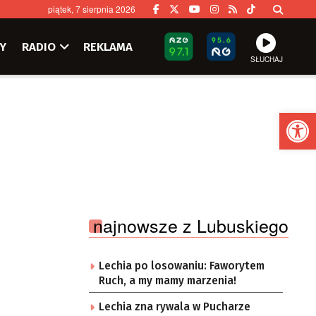
piątek, 7 sierpnia 2026
Y
RADIO
REKLAMA
SŁUCHAJ
Ot
najnowsze z Lubuskiego
Lechia po losowaniu: Faworytem
Ruch, a my mamy marzenia!
Lechia zna rywala w Pucharze