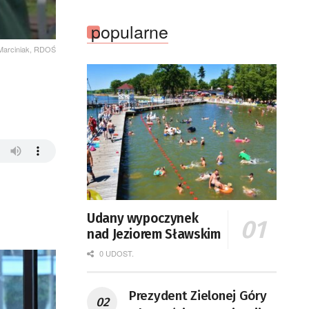
popularne
 Marciniak, RDOŚ
Udany wypoczynek
nad Jeziorem Sławskim
0 UDOST.
Prezydent Zielonej Góry