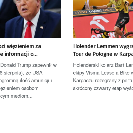
ozi więzieniem za
Holender Lemmen wygra
e informacji o
Tour de Pologne w Karpa
onych zapasach amunicji
został liderem [AKTUALI
 Donald Trump zapewnił w
Holenderski kolarz Bart L
6 sierpnia), że USA
ekipy Visma-Lease a Bike 
ogromną ilość amunicji i
Karpaczu rozegrany z pertu
więzieniem osobom
skrócony czwarty etap wyśc
ącym mediom...