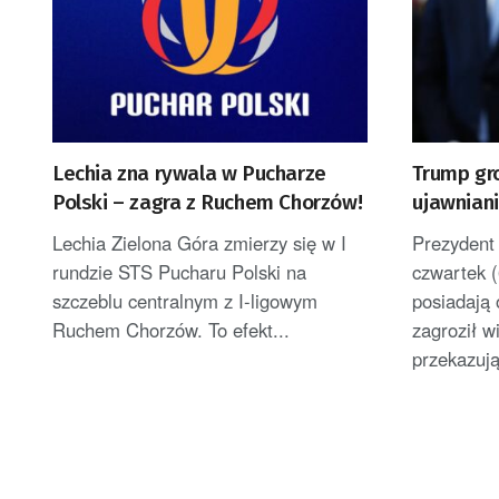
Lechia zna rywala w Pucharze
Trump gr
Polski – zagra z Ruchem Chorzów!
ujawniani
uszczupl
Lechia Zielona Góra zmierzy się w I
Prezydent
rundzie STS Pucharu Polski na
czwartek (
szczeblu centralnym z I-ligowym
posiadają 
Ruchem Chorzów. To efekt...
zagroził 
przekazuj