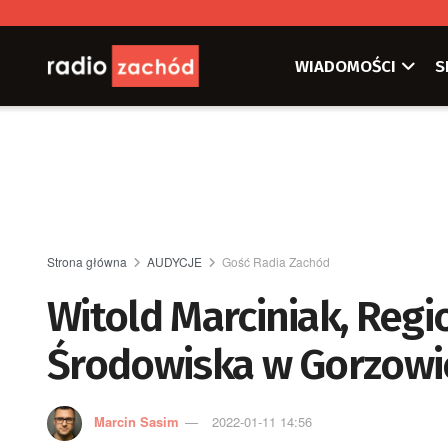
WIADOMOŚCI
S
Strona główna
AUDYCJE
Gość Radia Zachód
Witold Marciniak, Reg
Środowiska w Gorzowi
Marcin Sasim
2022-01-11 14:56