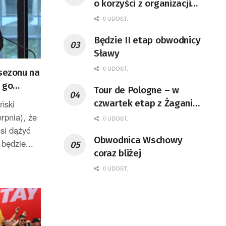
o korzyści z organizacji
mety Tour de Pologne
0 UDOST.
Będzie II etap obwodnicy
Sławy
0 UDOST.
„sezonu na
 go
Tour de Pologne – w
czwartek etap z Żagania
ński
do Karpacza
erpnia), że
0 UDOST.
si dążyć
Obwodnica Wschowy
 będzie...
coraz bliżej
0 UDOST.