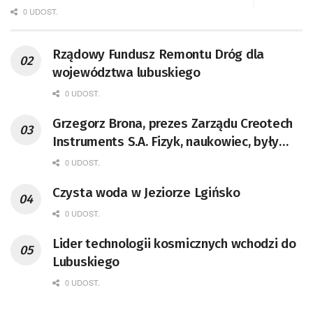
0 UDOST.
Rządowy Fundusz Remontu Dróg dla
województwa lubuskiego
0 UDOST.
Grzegorz Brona, prezes Zarządu Creotech
Instruments S.A. Fizyk, naukowiec, były
pracownik CERN w Genewie,
0 UDOST.
przedsiębiorca i nauczyciel akademicki,
Czysta woda w Jeziorze Lgińsko
doktor habilitowany nauk fizycznych,
koordynator Rady Sektorowej ds.
0 UDOST.
Kompetencji Przemysłu Lotniczo-
Lider technologii kosmicznych wchodzi do
Kosmicznego oraz członek Komitetu
Lubuskiego
Badań Kosmicznych i Satelitarnych PAN.
0 UDOST.