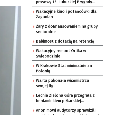
prasowy 15. Lubuskiej Brygady
Obrony Terytorialnej
Wakacyjne kino i potańcówki dla
Żaganian
Żary z dofinansowaniem na grupy
senioralne
Babimost z dotacją na retencję
Wakacyjny remont Orlika w
Świebodzinie
W Krakowie Stal minimalnie za
Polonią
Warta pokonała wicemistrza
swojej ligi
Lechia Zielona Góra przegrała z
beniaminkiem piłkarskiej
ekstraklasy
Anonimowi audytorzy sprawdzili