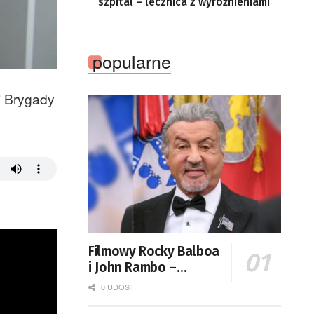
szpital – lecznica z wyróżnieniami
popularne
j Brygady
Filmowy Rocky Balboa
i John Rambo –
Sylvester Stallone
0 UDOST.
kończy 80 lat