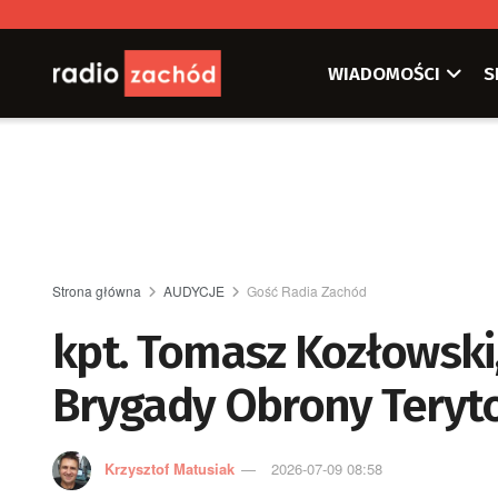
WIADOMOŚCI
S
Strona główna
AUDYCJE
Gość Radia Zachód
kpt. Tomasz Kozłowski,
Brygady Obrony Teryto
Krzysztof Matusiak
2026-07-09 08:58