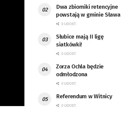
Dwa zbiorniki retencyjne
powstają w gminie Sława
0 UDOST.
Słubice mają II ligę
siatkówki!
0 UDOST.
Zorza Ochla będzie
odmłodzona
0 UDOST.
Referendum w Witnicy
0 UDOST.