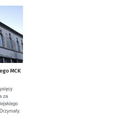
iego MCK
tysięcy
a za
iejskiego
 Drzymały.