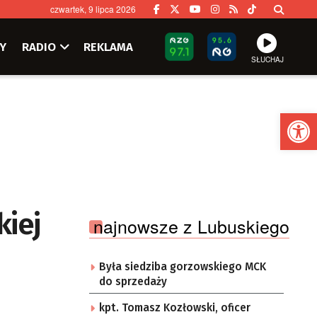
czwartek, 9 lipca 2026
Y
RADIO
REKLAMA
SŁUCHAJ
Ot
kiej
najnowsze z Lubuskiego
Była siedziba gorzowskiego MCK
do sprzedaży
kpt. Tomasz Kozłowski, oficer