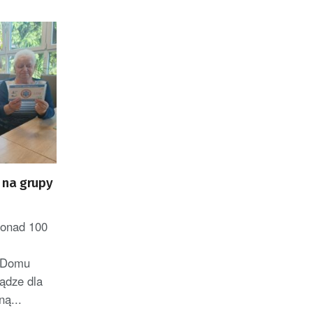
 na grupy
ponad 100
o Domu
iądze dla
ą...