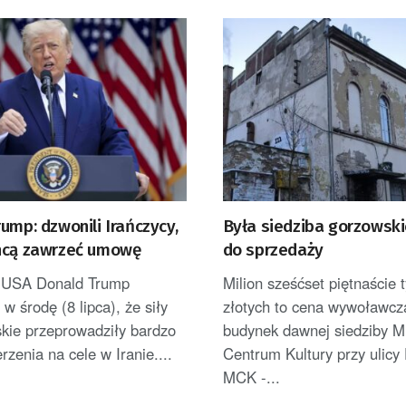
ump: dzwonili Irańczycy,
Była siedziba gorzowsk
hcą zawrzeć umowę
do sprzedaży
 USA Donald Trump
Milion sześćset piętnaście 
 w środę (8 lipca), że siły
złotych to cena wywoławcz
kie przeprowadziły bardzo
budynek dawnej siedziby M
zenia na cele w Iranie....
Centrum Kultury przy ulicy
MCK -...