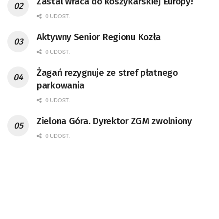
Zastal wraca do koszykarskiej Europy!
0 UDOST.
Aktywny Senior Regionu Kozła
0 UDOST.
Żagań rezygnuje ze stref płatnego
parkowania
0 UDOST.
Zielona Góra. Dyrektor ZGM zwolniony
0 UDOST.