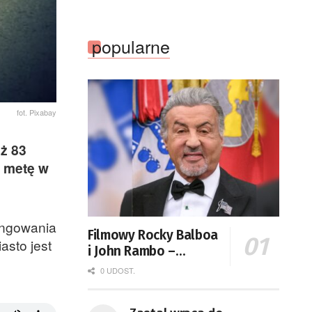
popularne
fot. Pixabay
uż 83
a metę w
ingowania
Filmowy Rocky Balboa
asto jest
i John Rambo –
Sylvester Stallone
0 UDOST.
kończy 80 lat