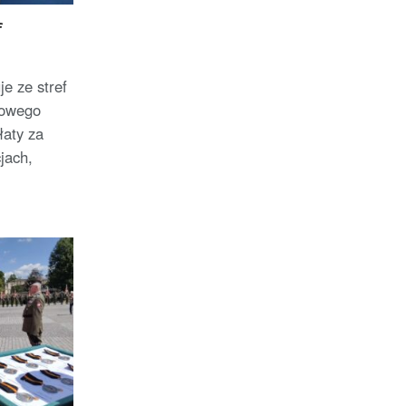
f
e ze stref
nowego
łaty za
jach,