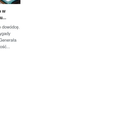
a w
iu
o dowódcę.
rygady
Generała
ość...