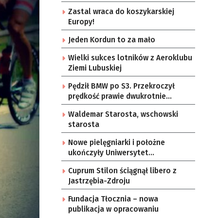
Zastal wraca do koszykarskiej
Europy!
Jeden Kordun to za mało
Wielki sukces lotników z Aeroklubu
Ziemi Lubuskiej
Pędził BMW po S3. Przekroczył
prędkość prawie dwukrotnie
[WIDEO]
Waldemar Starosta, wschowski
starosta
Nowe pielęgniarki i położne
ukończyły Uniwersytet
Zielonogórski
Cuprum Stilon ściągnął libero z
Jastrzębia-Zdroju
Fundacja Tłocznia – nowa
publikacja w opracowaniu