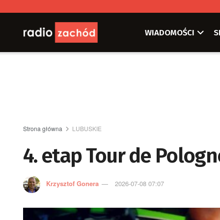
WIADOMOŚCI
S
Strona główna
LUBUSKIE
4. etap Tour de Pologn
Krzysztof Gonera
2026-07-08 07:07