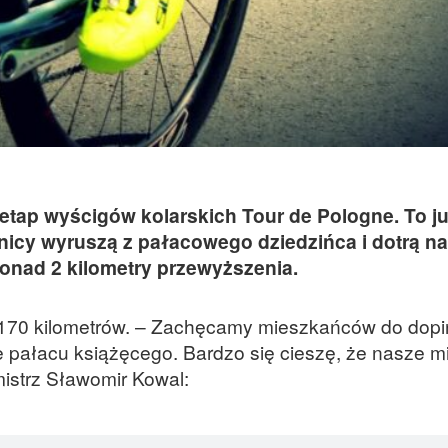
. etap wyścigów kolarskich Tour de Pologne. To j
nicy wyruszą z pałacowego dziedzińca i dotrą n
onad 2 kilometry przewyższenia.
d 170 kilometrów. – Zachęcamy mieszkańców do dop
e pałacu książęcego. Bardzo się cieszę, że nasze mi
istrz Sławomir Kowal: