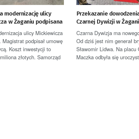
 modernizację ulicy
Przekazanie dowodzeni
cza w Żaganiu podpisana
Czarnej Dywizji w Żagan
[ZDJĘCIA]
ernizacja ulicy Mickiewicza
Czarna Dywizja ma noweg
. Magistrat podpisał umowę
Od dziś jest nim generał b
ą. Koszt inwestycji to
Sławomir Lidwa. Na placu 
 miliona złotych. Samorząd
Maczka odbyła się uroczyst
.