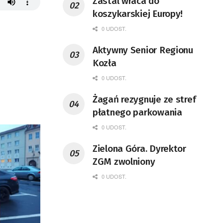
Zastal wraca do
koszykarskiej Europy!
0 UDOST.
Aktywny Senior Regionu
Kozła
0 UDOST.
Żagań rezygnuje ze stref
płatnego parkowania
0 UDOST.
Zielona Góra. Dyrektor
ZGM zwolniony
0 UDOST.