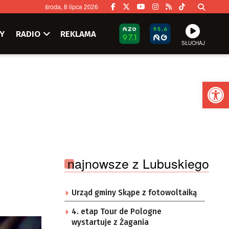
środa, 8 lipca 2026
Y
RADIO
REKLAMA
SŁUCHAJ
Ot
najnowsze z Lubuskiego
Urząd gminy Skąpe z fotowoltaiką
4. etap Tour de Pologne
wystartuje z Żagania