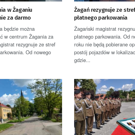
nia w Żaganiu
Żagań rezygnuje ze stre
ie za darmo
płatnego parkowania
ia będzie można
Żagański magistrat rezygnuj
ć w centrum Żagania za
płatnego parkowania. Od 
istrat rezygnuje ze stref
roku nie będą pobierane op
parkowania. Od nowego
postój pojazdów w lokalizac
gdzie...