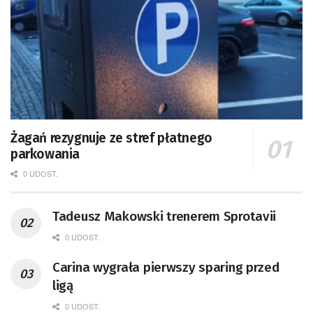
Żagań rezygnuje ze stref płatnego
parkowania
0 UDOST.
Tadeusz Makowski trenerem Sprotavii
0 UDOST.
Carina wygrała pierwszy sparing przed
ligą
0 UDOST.