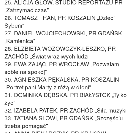
25. ALICJA GŁÓW, STUDIO REPORTAŻU PR
„Zatrzymać czas”
26. TOMASZ TRAN, PR KOSZALIN „Dzieci
Syberii”
27. DANIEL WOJCIECHOWSKI, PR GDAŃSK
„Kamienica”
28. ELŻBIETA WOZOWCZYK-LESZKO, PR
ZACHÓD „Świat wrażliwych ludzi”
29. EWA ZAJĄC, PR WROCŁAW „Pozwalam
sobie na spokój”
30. AGNIESZKA PĘKALSKA, PR KOSZALIN
„Portret pani Marty z różą w dłoni”
31. DOMINIKA DĘBSKA, PR BIAŁYSTOK „Tylko
żyć”
32. IZABELA PATEK, PR ZACHÓD „Siła muzyki”
33. TATIANA SLOWI, PR GDAŃSK „Szczęściu
trzeba pomagać”