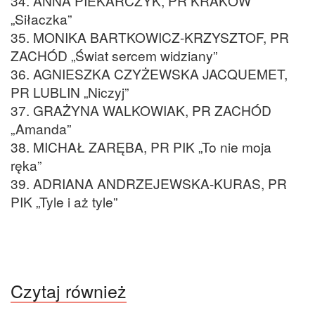
34. ANNA PIEKARCZYK, PR KRAKÓW
„Siłaczka”
35. MONIKA BARTKOWICZ-KRZYSZTOF, PR
ZACHÓD „Świat sercem widziany”
36. AGNIESZKA CZYŻEWSKA JACQUEMET,
PR LUBLIN „Niczyj”
37. GRAŻYNA WALKOWIAK, PR ZACHÓD
„Amanda”
38. MICHAŁ ZARĘBA, PR PIK „To nie moja
ręka”
39. ADRIANA ANDRZEJEWSKA-KURAS, PR
PIK „Tyle i aż tyle”
Czytaj również