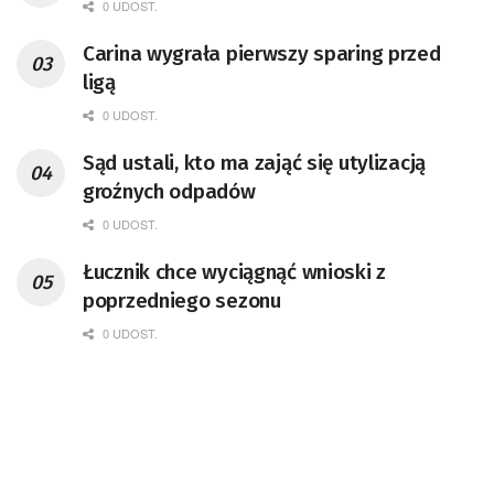
0 UDOST.
Carina wygrała pierwszy sparing przed
ligą
0 UDOST.
Sąd ustali, kto ma zająć się utylizacją
groźnych odpadów
0 UDOST.
Łucznik chce wyciągnąć wnioski z
poprzedniego sezonu
0 UDOST.