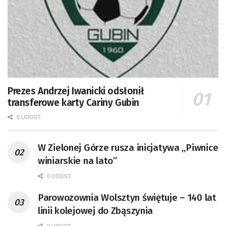
Prezes Andrzej Iwanicki odsłonił
transferowe karty Cariny Gubin
0 UDOST.
W Zielonej Górze rusza inicjatywa „Piwnice
winiarskie na lato”
0 UDOST.
Parowozownia Wolsztyn świętuje – 140 lat
linii kolejowej do Zbąszynia
0 UDOST.