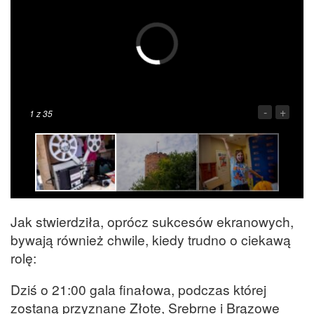
-
+
1
z 35
Jak stwierdziła, oprócz sukcesów ekranowych,
bywają również chwile, kiedy trudno o ciekawą
rolę:
Dziś o 21:00 gala finałowa, podczas której
zostaną przyznane Złote, Srebrne i Brązowe