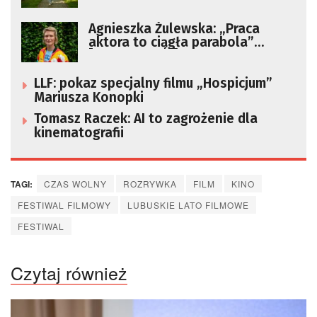
rodzinie” [FILM]
Agnieszka Żulewska: „Praca
aktora to ciągła parabola”
[FILM+ZDJĘCIA]
LLF: pokaz specjalny filmu „Hospicjum”
Mariusza Konopki
Tomasz Raczek: AI to zagrożenie dla
kinematografii
TAGI:
CZAS WOLNY
ROZRYWKA
FILM
KINO
FESTIWAL FILMOWY
LUBUSKIE LATO FILMOWE
FESTIWAL
Czytaj również