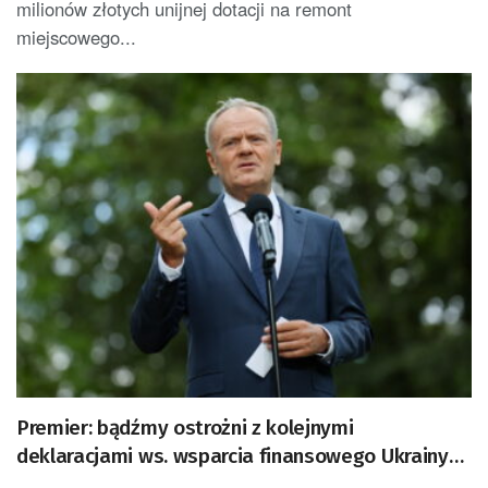
milionów złotych unijnej dotacji na remont
miejscowego...
Premier: bądźmy ostrożni z kolejnymi
deklaracjami ws. wsparcia finansowego Ukrainy
ze strony Polski