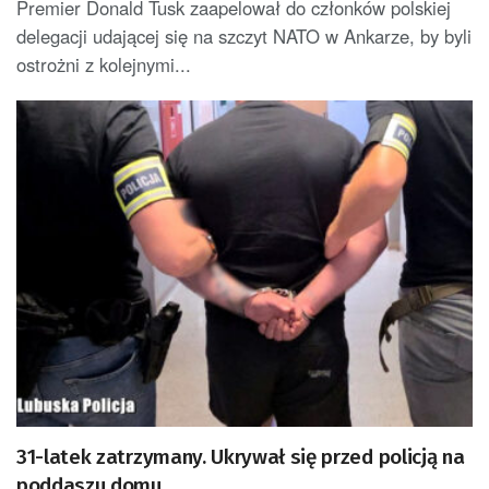
Premier Donald Tusk zaapelował do członków polskiej
delegacji udającej się na szczyt NATO w Ankarze, by byli
ostrożni z kolejnymi...
31-latek zatrzymany. Ukrywał się przed policją na
poddaszu domu