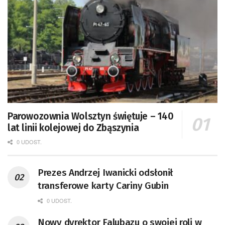
Parowozownia Wolsztyn świętuje – 140
lat linii kolejowej do Zbąszynia
0 UDOST.
Prezes Andrzej Iwanicki odsłonił
transferowe karty Cariny Gubin
0 UDOST.
Nowy dyrektor Falubazu o swojej roli w