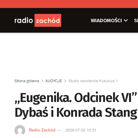
WIADOMOŚCI
S
Strona główna
AUDYCJE
Studio reporterów Kukułcza 1
„Eugenika. Odcinek VI
Dybaś i Konrada Stang
Radio Zachód
2026-07-02 10:31