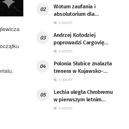
Wotum zaufania i
absolutorium dla
prezydenta Zielonej Góry
0 UDOST.
glewicza
przyjęte
Andrzej Kołodziej
poprowadzi Cargovię
początku
Kargowa
0 UDOST.
Polonia Słubice znalazła
rialu.
trenera w Kujawsko-
Pomorskim
0 UDOST.
Lechia uległa Chrobremu
w pierwszym letnim
sparingu
0 UDOST.