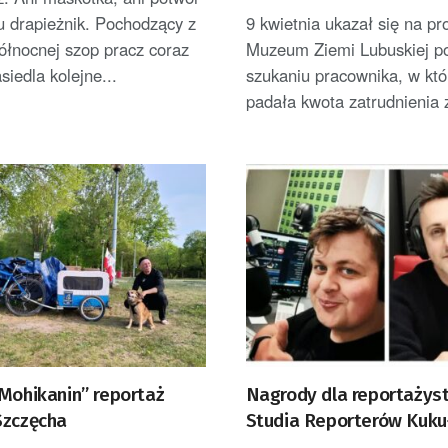
Dybaś
u drapieżnik. Pochodzący z
9 kwietnia ukazał się na pro
ółnocnej szop pracz coraz
Muzeum Ziemi Lubuskiej po
siedla kolejne...
szukaniu pracownika, w kt
padała kwota zatrudnienia z
 Mohikanin” reportaż
Nagrody dla reportażys
Szczęcha
Studia Reporterów Kuku