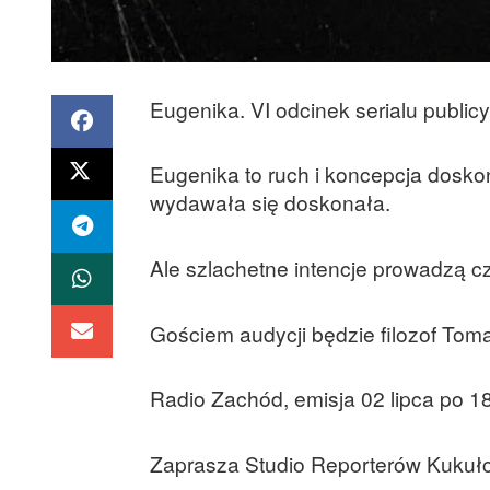
Eugenika. VI odcinek serialu publi
Eugenika to ruch i koncepcja doskon
wydawała się doskonała.
Ale szlachetne intencje prowadzą c
Gościem audycji będzie filozof Tom
Radio Zachód, emisja 02 lipca po 1
Zaprasza Studio Reporterów Kukuł