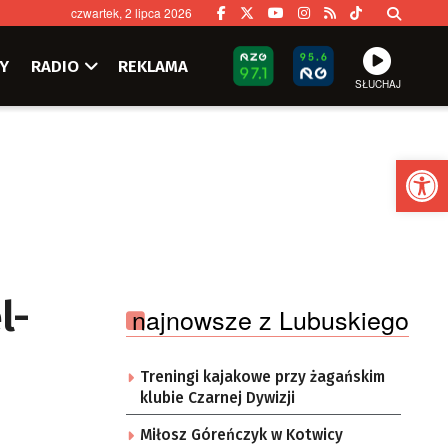
czwartek, 2 lipca 2026
Y
RADIO
REKLAMA
SŁUCHAJ
Ot
l-
najnowsze z Lubuskiego
Treningi kajakowe przy żagańskim
klubie Czarnej Dywizji
Miłosz Góreńczyk w Kotwicy