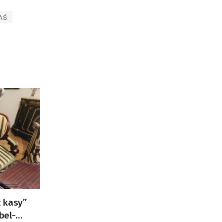
AŚ
 kasy”
bel-