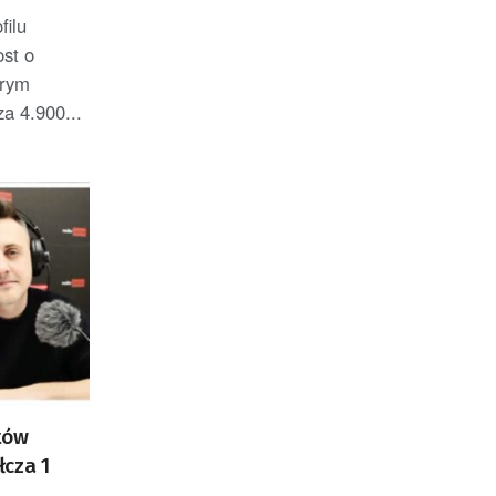
filu
st o
órym
a 4.900...
tów
łcza 1