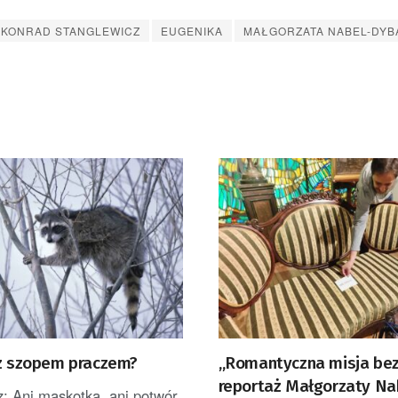
KONRAD STANGLEWICZ
EUGENIKA
MAŁGORZATA NABEL-DYB
 z szopem praczem?
„Romantyczna misja bez
reportaż Małgorzaty Na
: Ani maskotka, ani potwór