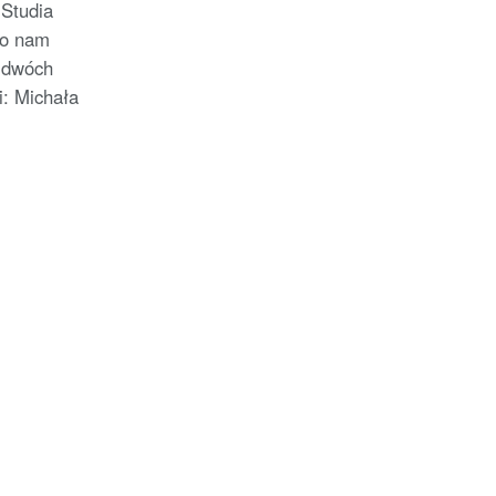
 Studia
ło nam
 dwóch
i: Michała