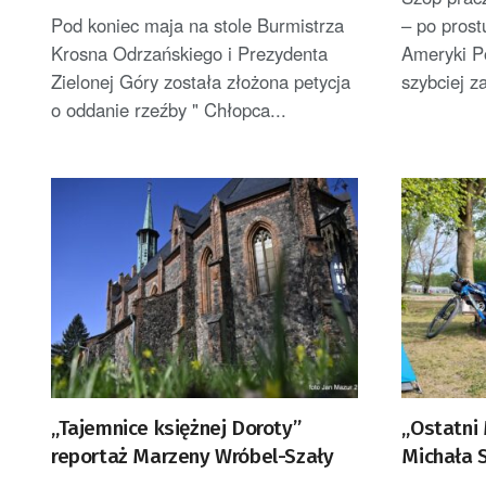
Dybaś
Pod koniec maja na stole Burmistrza
– po prost
Krosna Odrzańskiego i Prezydenta
Ameryki P
Zielonej Góry została złożona petycja
szybciej za
o oddanie rzeźby " Chłopca...
„Tajemnice księżnej Doroty”
„Ostatni
reportaż Marzeny Wróbel-Szały
Michała 