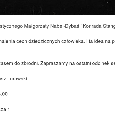
cystycznego Małgorzaty Nabel-Dybaś i Konrada Stan
alenia cech dziedzicznych człowieka. I ta idea na 
zasem do zbrodni. Zapraszamy na ostatni odcinek se
asz Turowski.
8.00
cza 1