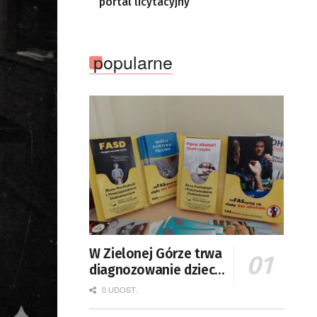
portal licytacyjny
popularne
W Zielonej Górze trwa
diagnozowanie dzieci
w kierunku
0 UDOST.
rozpoznawania FASD