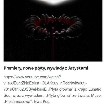
Premiery, nowe płyty, wywiady z Artystami
https://www.youtube.com/watch?
v=s6JE6htZN8E&list=OLAK5uy_nRdcNwIwd6tj-
701uGfni020SByeN5usE „Płyta główna” z kraju: Lunatic
Soul wraz z wywiadem. „Płyta główna” ze świata: Muse.
„Pieśń masowa”: Ewa Koc.