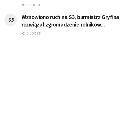
Lubuskiem
0 UDOST.
Wznowiono ruch na S3, burmistrz Gryfina
rozwiązał zgromadzenie rolników
[AKTUALIZACJA]
0 UDOST.