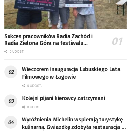
Sukces pracowników Radia Zachód i
Radia Zielona Góra na festiwalu
„Stachuriada”
0 UDOST.
Wieczorem inauguracja Lubuskiego Lata
Filmowego w Łagowie
0 UDOST.
Kolejni pijani kierowcy zatrzymani
0 UDOST.
Wyróżnienia Michelin wspierają turystykę
kulinarną. Gwiazdkę zdobyła restauracja w