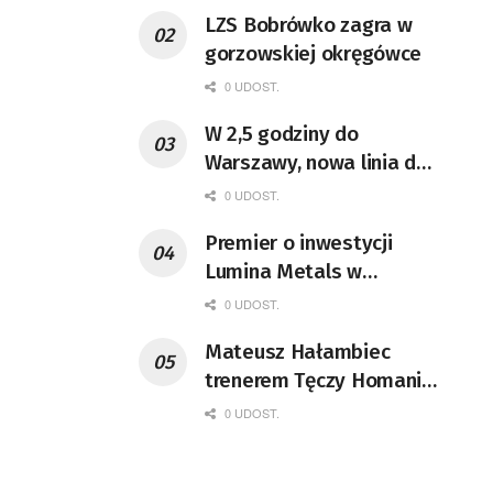
LZS Bobrówko zagra w
gorzowskiej okręgówce
0 UDOST.
W 2,5 godziny do
Warszawy, nowa linia do
Szczecina i Gorzów
0 UDOST.
kierunkiem na Berlin. ZSK
Premier o inwestycji
ma być rewolucją na
Lumina Metals w
torach
Lubuskiem
0 UDOST.
Mateusz Hałambiec
trenerem Tęczy Homanit
Krosno Odrzańskie
0 UDOST.