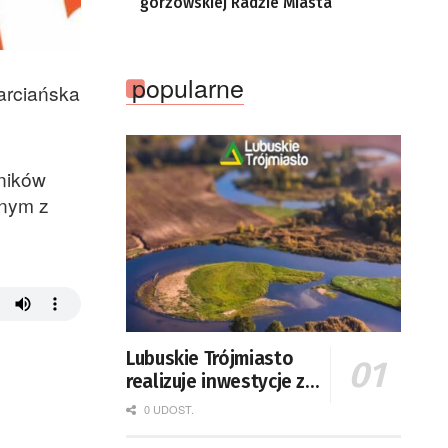
gorzowskiej Radzie Miasta
popularne
arciańska
tników
dnym z
Lubuskie Trójmiasto
realizuje inwestycje za
44 miliony euro
0 UDOST.