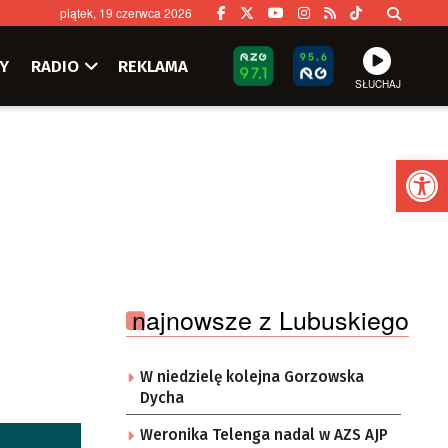
piątek, 19 czerwca 2026
Y
RADIO
REKLAMA
SŁUCHAJ
Ot
najnowsze z Lubuskiego
W niedzielę kolejna Gorzowska
Dycha
Weronika Telenga nadal w AZS AJP