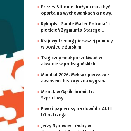
Prezes Stilonu: drużyna musi być
oparta na wychowankach a nowy
trener musi brać to pod uwagę
Rękopis „Gaude Mater Polonia” i
pierścień Zygmunta Starego
wracają z Niemiec do Polski
Krajowy trening pierwszej pomocy
w powiecie żarskim
Tragiczny finał poszukiwań w
akwenie w podżagańskich
Gryżycach
Mundial 2026. Meksyk pierwszy z
awansem, historyczna wygrana
Kanady
Mirosław Gąsik, burmistrz
Szprotawy
Piwo i papierosy na dowód z AI. III
LO ostrzega
Jerzy Synowiec, radny w