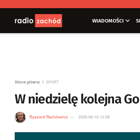
WIADOMOŚCI
S
Strona główna
SPORT
W niedzielę kolejna G
Ryszard Rachlewicz
2026-06-19 12:58