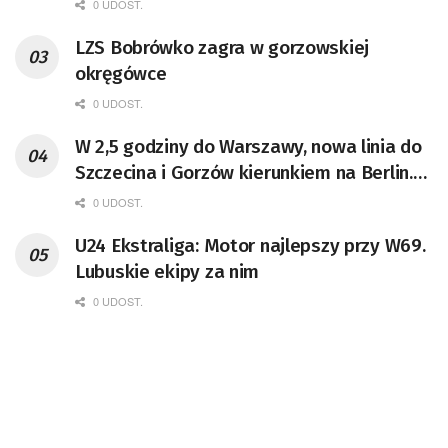
0 UDOST.
LZS Bobrówko zagra w gorzowskiej
okręgówce
0 UDOST.
W 2,5 godziny do Warszawy, nowa linia do
Szczecina i Gorzów kierunkiem na Berlin.
ZSK ma być rewolucją na torach
0 UDOST.
U24 Ekstraliga: Motor najlepszy przy W69.
Lubuskie ekipy za nim
0 UDOST.