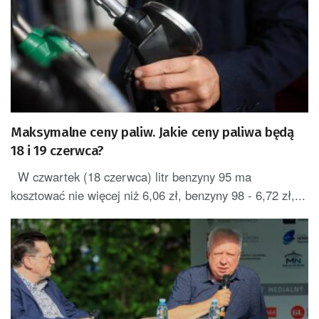
Maksymalne ceny paliw. Jakie ceny paliwa będą
18 i 19 czerwca?
W czwartek (18 czerwca) litr benzyny 95 ma
kosztować nie więcej niż 6,06 zł, benzyny 98 - 6,72 zł,...