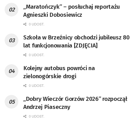
„Maratończyk” – posłuchaj reportażu
Agnieszki Dobosiewicz
0 UDOST.
Szkoła w Brzeźnicy obchodzi jubileusz 80
lat funkcjonowania [ZDJĘCIA]
0 UDOST.
Kolejny autobus powróci na
zielonogórskie drogi
0 UDOST.
„Dobry Wieczór Gorzów 2026” rozpoczął
Andrzej Piaseczny
0 UDOST.