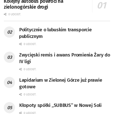
Kolejny autobus powróci na
zielonogórskie drogi
0 UDOST.
Politycznie o lubuskim transporcie
publicznym
0 UDOST.
Zwycięski remis i awans Promienia Żary do
IV ligi
0 UDOST.
Lapidarium w Zielonej Górze już prawie
gotowe
0 UDOST.
Kłopoty spółki „SUBBUS” w Nowej Soli
0 UDOST.