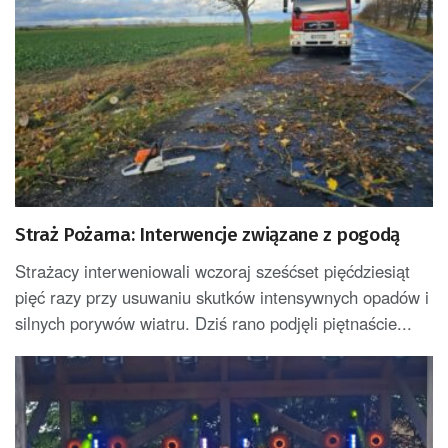
Straż Pożarna: Interwencje związane z pogodą
Strażacy interweniowali wczoraj sześćset pięćdziesiąt
pięć razy przy usuwaniu skutków intensywnych opadów i
silnych porywów wiatru. Dziś rano podjęli piętnaście...