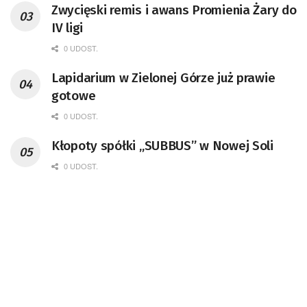
Zwycięski remis i awans Promienia Żary do
IV ligi
0 UDOST.
Lapidarium w Zielonej Górze już prawie
gotowe
0 UDOST.
Kłopoty spółki „SUBBUS” w Nowej Soli
0 UDOST.