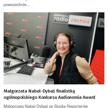
powszechnie...
Małgorzata Nabel-Dybaś finalistką
ogólnopolskiego Konkursu Audionomia Award
Małgorzata Nabel-Dybaś ze Studia Reporterów