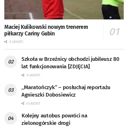
Maciej Kulikowski nowym trenerem
piłkarzy Cariny Gubin
0 UDOST.
Szkoła w Brzeźnicy obchodzi jubileusz 80
lat funkcjonowania [ZDJĘCIA]
0 UDOST.
„Maratończyk” – posłuchaj reportażu
Agnieszki Dobosiewicz
0 UDOST.
Kolejny autobus powróci na
zielonogórskie drogi