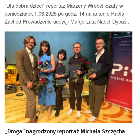
"Dla dobra dzieci" reportaż Marzeny Wróbel-Szały w
poniedziałek 1.06.2026 po godz. 14 na antenie Radia
Zachód Prowadzenie audycji Małgorzata Nabel-Dybaś...
„Droga” nagrodzony reportaż Michała Szczęcha